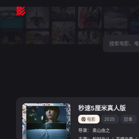
秒速5厘米真人版
电影
2025
日本
导演：
奥山由之
主演：
松村北斗
/
高畑充希
/