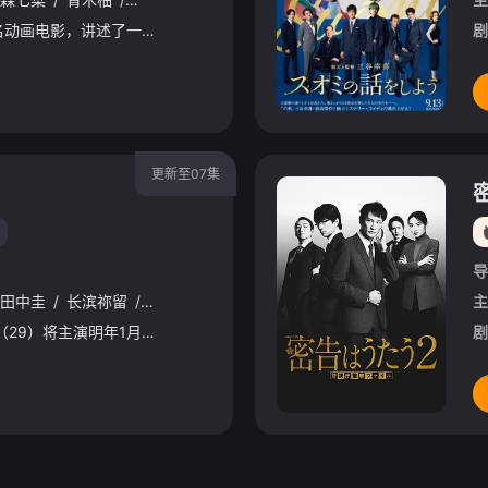
改编自新海诚创作的同名动画电影，讲述了一段跨越时间与距离的青涩爱情与成长故事。
剧
更新至07集
导
田中圭
/
长滨祢留
/
JIRO
/
户塚纯贵
/
香音
/
东野绚香
/
桥本爱实
主
女演员#川口春奈#（29）将主演明年1月开播的NTV土10连续剧「ensemble」并与首次合作的组合SixTONES成员#松村北斗#（29）共同饰演律师，这是一部描绘了与至今为止的法庭剧集截然不
剧