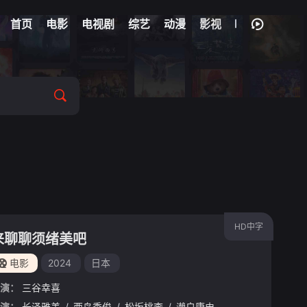
首页
电影
电视剧
综艺
动漫
影视
HD中字
来聊聊须绪美吧
电影
2024
日本
演：
三谷幸喜
秀隆
演：
/
长泽雅美
冈部敬史
/
/
西岛秀俊
中田青渚
/
/
松坂桃李
田村健太郎
/
濑户康史
/
户塚纯贵
/
远藤宪一
/
莲见翔
/
/
小林
又吉