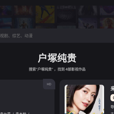
户塚纯贵
搜索"户塚纯贵" ，找到
4
部影视作品
HD
导
森七菜
/
青木柚
/
上田悠斗
/
白山乃爱
/
木龙麻生
/
宫崎葵
/
吉冈
主