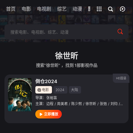
首页
电影
电视剧
综艺
全部影片
动漫
影视
徐世昕
搜索"徐世昕" ，找到
1
部影视作品
HD国语
倒仓2024
电影
2024
大陆
导演：
张裕笛
主演：
边程
/
周美君
/
陈少熙
/
徐世昕
/
张弛
/
刘钧
/
宋小川
立即播放