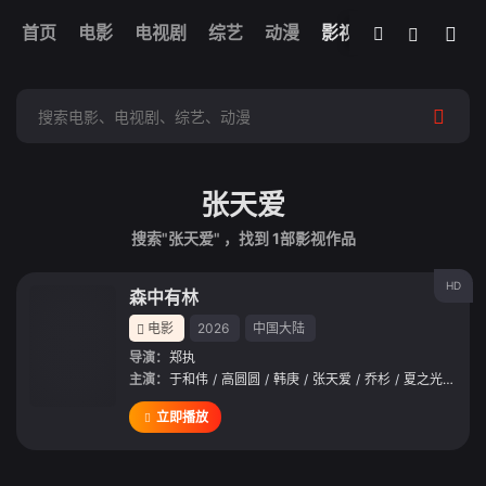
我的观影记录
首页
电影
电视剧
综艺
全部影片
动漫
影视
张天爱
搜索"张天爱" ，找到
1
部影视作品
HD
森中有林
电影
2026
中国大陆
导演：
郑执
主演：
于和伟
/
高圆圆
/
韩庚
/
张天爱
/
乔杉
/
夏之光
/
邬家
立即播放