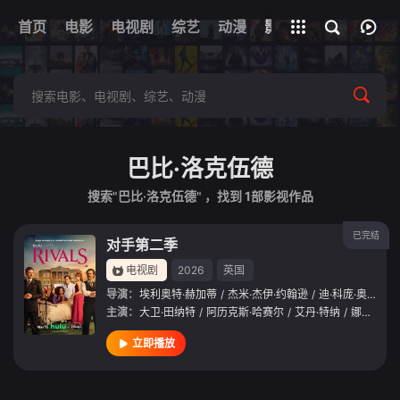
首页
电影
电视剧
综艺
全部影片
动漫
影视
巴比·洛克伍德
搜索"巴比·洛克伍德" ，找到
1
部影视作品
已完结
对手第二季
电视剧
2026
英国
导演：
埃利奥特·赫加蒂
/
杰米·杰伊·约翰逊
/
迪·科庞·奥莱利
主演：
大卫·田纳特
/
阿历克斯·哈赛尔
/
艾丹·特纳
/
娜菲萨·威廉姆斯
立即播放