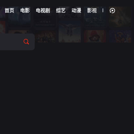
首页
电影
电视剧
综艺
动漫
影视
玉雯
/
闫妮
/
于适
/
严晓频
/
易小星
/
岳旸
/
颖儿
/
翟子路
/
翟小