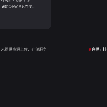
深圳，24小时书店里，求职受挫的鲁达在深夜书页与咖啡香气中重燃斗志，最终敲开机遇之门；华强北商厦中戏曲名伶范姐褪下戏袍化身“跑楼女王”，在电子产品江湖闯出新天地；外卖骑手谭小荷以“接单女王”之名诠释
，未提供资源上传、存储服务。
直播
排