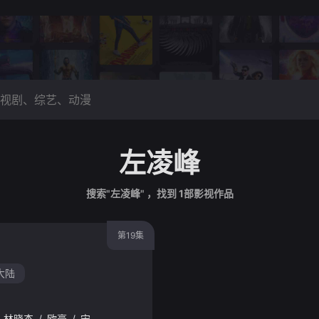
左凌峰
搜索"左凌峰" ，找到
1
部影视作品
第19集
大陆
林晓杰
/
欧豪
/
宋佳
/
陈晓
/
童瑶
/
毛晓彤
/
王佳佳
/
王骁
/
王