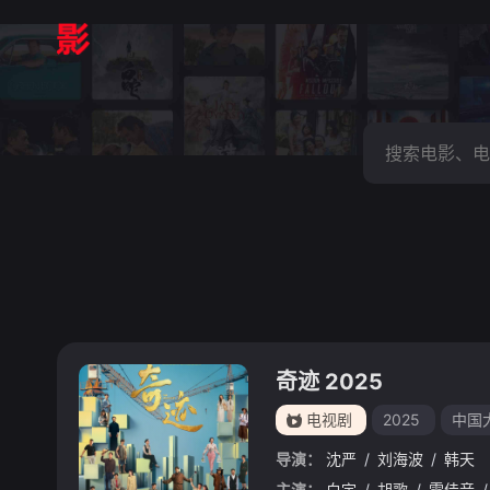
奇迹 2025
电视剧
2025
中国
导演：
沈严
/
刘海波
/
韩天
主演：
白宇
/
胡歌
/
雷佳音
/