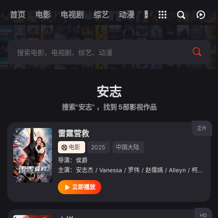
首页
电影
电视剧
综艺
全部影片
动漫
影视
安志
搜索"安志" ，找到
5
部影视作品
正片
雷霆营救
电影
2025
中国大陆
导演：
侯爵
主演：
安志杰
/
Vanessa
/
罗伟
/
赵儒嫣
/
Alleyn
/
柯恬柔
/
立即播放
HD