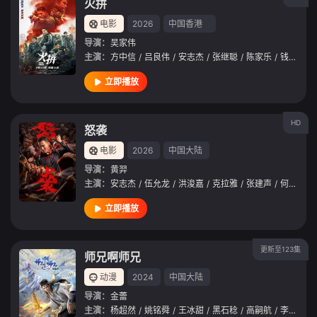
火拼
电影
2026
中国香港
导演：
吴家伟
主演：
方中信
/
吕良伟
/
安志杰
/
张继聪
/
陈家乐
/
钱嘉乐
/
立即播放
HD
怒袭
电影
2026
中国大陆
导演：
黄羿
主演：
安志杰
/
伍允龙
/
洪浚嘉
/
克拉雅
/
张建声
/
何慈茵
/
立即播放
更新至123集
师兄啊师兄
动漫
2024
中国大陆
导演：
金蕾
主演：
杨超然
/
姚铭舜
/
王冰甜
/
黑石稔
/
高嗣航
/
李长昊
/