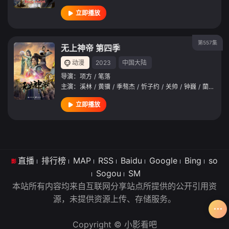
立即播放
第557集
无上神帝 第四季
动漫
2023
中国大陆
导演：
项方
/
笔落
主演：
溪林
/
黄骥
/
季骜杰
/
忻子约
/
关帅
/
钟巍
/
蘭若镝
/
立即播放
直播
排行榜
MAP
RSS
Baidu
Google
Bing
so
Sogou
SM
本站所有内容均来自互联网分享站点所提供的公开引用资
源，未提供资源上传、存储服务。
Copyright © 小影看吧