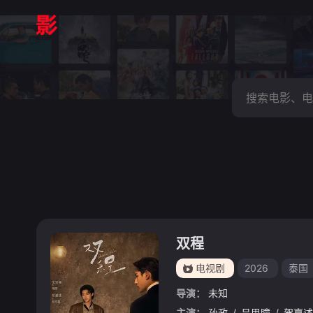
双程
电视剧
2026
泰国
导演：
未知
主演：
孙政
/
吕思瞳
/
贺嘉述