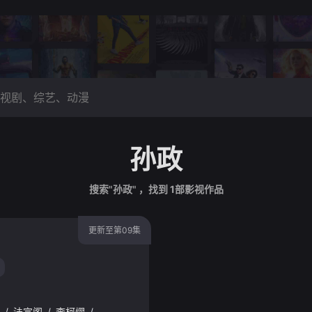
孙政
搜索"孙政" ，找到
1
部影视作品
更新至第09集
/
法宣阁
/
李柯熠
/
杨可欣
/
妙静鸥
/
仇梓屹
/
杨棋
/
龙嘉誉