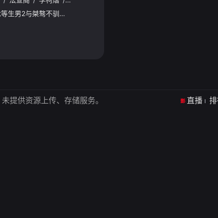
星期四 更1 星期五 更1优等生男2与桀骜不驯的男1意外走近，萌生情愫，在懵懂与挣扎中相爱。恋情暴露引发风波，男1为保护男2而冲动伤人被家人强制送出国,两人因错过和信件丢失彻底失联。五年后 ，男2在职
，未提供资源上传、存储服务。
直播
排