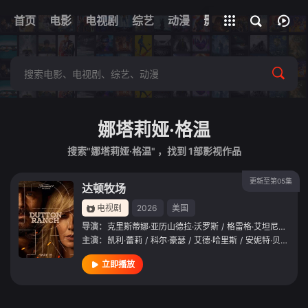
首页
电影
电视剧
综艺
全部影片
动漫
影视
娜塔莉娅·格温
搜索"娜塔莉娅·格温" ，找到
1
部影视作品
更新至第05集
达顿牧场
电视剧
2026
美国
导演：
克里斯蒂娜·亚历山德拉·沃罗斯
/
格雷格·艾坦尼斯
/
杰
主演：
凯利·蕾莉
/
科尔·豪瑟
/
艾德·哈里斯
/
安妮特·贝宁
/
芬
立即播放