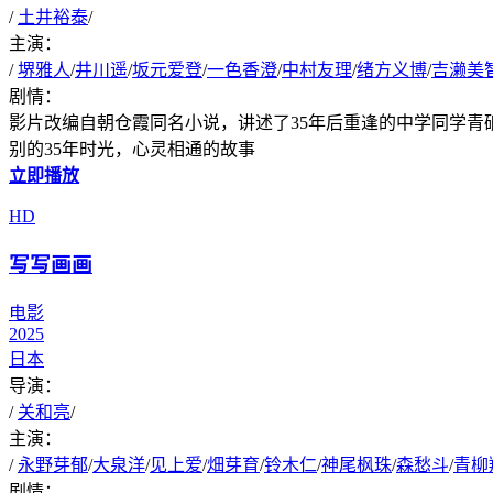
/
土井裕泰
/
主演：
/
堺雅人
/
井川遥
/
坂元爱登
/
一色香澄
/
中村友理
/
绪方义博
/
吉濑美
剧情：
影片改编自朝仓霞同名小说，讲述了35年后重逢的中学同学青
别的35年时光，心灵相通的故事
立即播放
HD
写写画画
电影
2025
日本
导演：
/
关和亮
/
主演：
/
永野芽郁
/
大泉洋
/
见上爱
/
畑芽育
/
铃木仁
/
神尾枫珠
/
森愁斗
/
青柳
剧情：