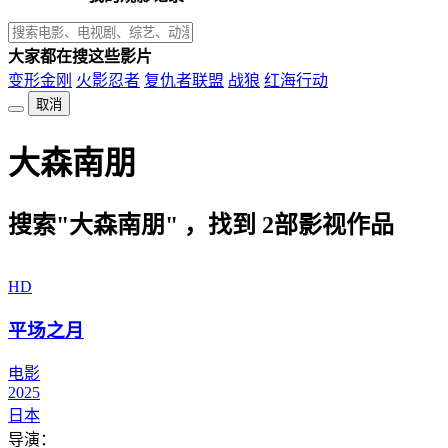
大家都在搜这些影片
变形金刚
火影忍者
复仇者联盟
战狼
红海行动
取消
大森南朋
搜索"大森南朋" ，找到
2
部影视作品
HD
平场之月
电影
2025
日本
导演：