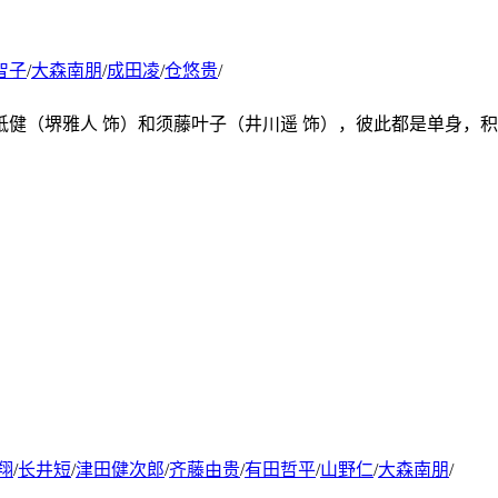
智子
/
大森南朋
/
成田凌
/
仓悠贵
/
砥健（堺雅人 饰）和须藤叶子（井川遥 饰），彼此都是单身，
翔
/
长井短
/
津田健次郎
/
齐藤由贵
/
有田哲平
/
山野仁
/
大森南朋
/