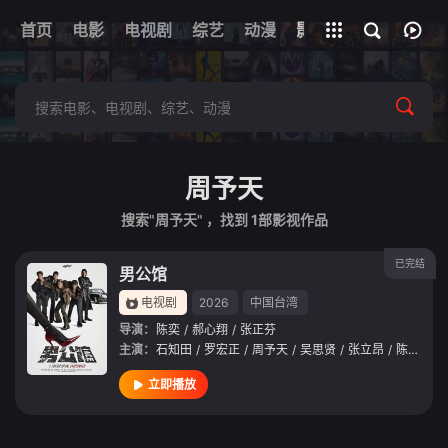
首页
电影
电视剧
综艺
全部影片
动漫
影视
周予天
搜索"周予天" ，找到
1
部影视作品
已完结
男公馆
电视剧
2026
中国台湾
导演：
陈奕
/
郝心翔
/
张正芬
主演：
石知田
/
罗宏正
/
周予天
/
吴思贤
/
张立昂
/
陈奕
/
孙
立即播放