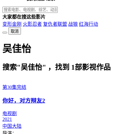
大家都在搜这些影片
变形金刚
火影忍者
复仇者联盟
战狼
红海行动
取消
吴佳怡
搜索"吴佳怡" ，找到
1
部影视作品
第30集完结
你好，对方辩友2
电视剧
2021
中国大陆
导演：