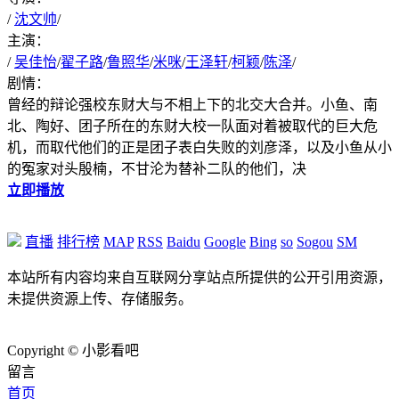
/
沈文帅
/
主演：
/
吴佳怡
/
翟子路
/
鲁照华
/
米咪
/
王泽轩
/
柯颖
/
陈泽
/
剧情：
曾经的辩论强校东财大与不相上下的北交大合并。小鱼、南
北、陶好、团子所在的东财大校一队面对着被取代的巨大危
机，而取代他们的正是团子表白失败的刘彦泽，以及小鱼从小
的冤家对头殷楠，不甘沦为替补二队的他们，决
立即播放
直播
排行榜
MAP
RSS
Baidu
Google
Bing
so
Sogou
SM
本站所有内容均来自互联网分享站点所提供的公开引用资源，
未提供资源上传、存储服务。
Copyright © 小影看吧
留言
首页