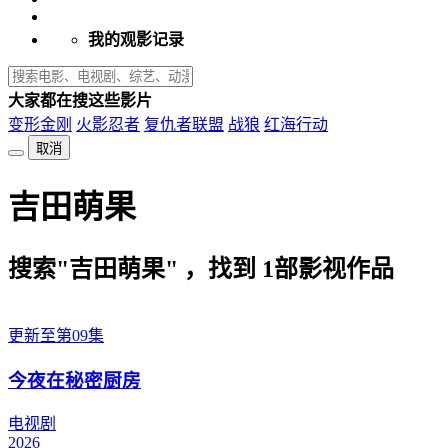
我的观影记录
大家都在搜这些影片
变形金刚
火影忍者
复仇者联盟
战狼
红海行动
取消
吉田萌果
搜索"吉田萌果" ，找到
1
部影视作品
更新至第09集
今夜在秘密厨房
电视剧
2026