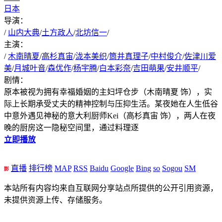
日本
导演：
/
山内大典
/
土方政人
/
北坊信一
/
主演：
/
木南晴夏
/
高杉真宙
/
泷本美织
/
筒井真理子
/
中村俊介
/
佐津川爱
美
/
月城叶音
/
森优作
/
杨宇腾
/
白本彩奈
/
吉田萌果
/
安井顺平
/
剧情：
原本被视为拥有幸福婚姻的主妇坪仓步（木南晴夏 饰），实
际上长期承受丈夫的精神控制与压抑生活。某夜她在人生低谷
中意外遇见神秘的意大利厨师Kei（高杉真宙 饰），两人在夜
晚的厨房这一隐秘空间里，通过料理逐
立即播放
直播
排行榜
MAP
RSS
Baidu
Google
Bing
so
Sogou
SM
本站所有内容均来自互联网分享站点所提供的公开引用资源，
未提供资源上传、存储服务。