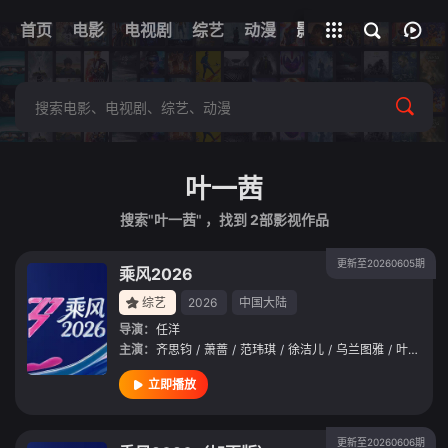
首页
电影
电视剧
综艺
全部影片
动漫
影视
叶一茜
搜索"叶一茜" ，找到
2
部影视作品
更新至20260605期
乘风2026
综艺
2026
中国大陆
导演：
任洋
主演：
齐思钧
/
萧蔷
/
范玮琪
/
徐洁儿
/
乌兰图雅
/
叶一茜
/
立即播放
更新至20260606期