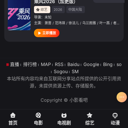
乘风2026（加更版）
综艺
2026
中国大陆
导演：
未知
主演：
萧蔷
/
范玮琪
/
徐洁儿
/
乌兰图雅
/
叶一茜
/
者来女
/
立即播放
直播
排行榜
MAP
RSS
Baidu
Google
Bing
so
Sogou
SM
本站所有内容均来自互联网分享站点所提供的公开引用资
源，未提供资源上传、存储服务。
Copyright © 小影看吧
首页
电影
电视剧
综艺
动漫