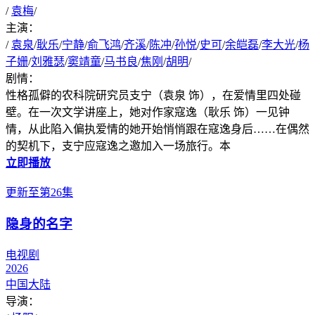
/
袁梅
/
主演：
/
袁泉
/
耿乐
/
宁静
/
俞飞鸿
/
齐溪
/
陈冲
/
孙悦
/
史可
/
余皑磊
/
李大光
/
杨
子姗
/
刘雅瑟
/
窦靖童
/
马书良
/
焦刚
/
胡明
/
剧情：
性格孤僻的农科院研究员支宁（袁泉 饰），在爱情里四处碰
壁。在一次文学讲座上，她对作家寇逸（耿乐 饰）一见钟
情，从此陷入偏执爱情的她开始悄悄跟在寇逸身后……在偶然
的契机下，支宁应寇逸之邀加入一场旅行。本
立即播放
更新至第26集
隐身的名字
电视剧
2026
中国大陆
导演：