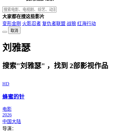
大家都在搜这些影片
变形金刚
火影忍者
复仇者联盟
战狼
红海行动
取消
刘雅瑟
搜索"刘雅瑟" ，找到
2
部影视作品
HD
蜂蜜的针
电影
2026
中国大陆
导演：