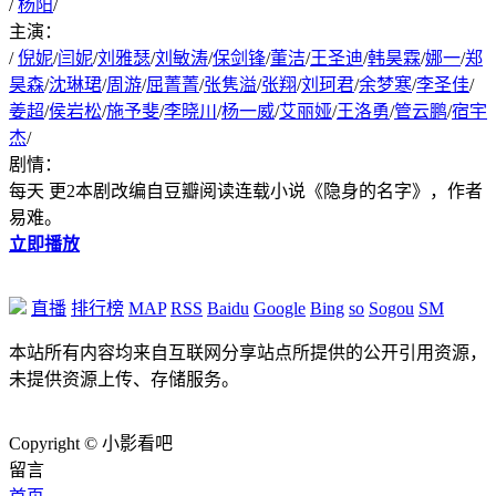
/
杨阳
/
主演：
/
倪妮
/
闫妮
/
刘雅瑟
/
刘敏涛
/
保剑锋
/
董洁
/
王圣迪
/
韩昊霖
/
娜一
/
郑
昊森
/
沈琳珺
/
周游
/
屈菁菁
/
张隽溢
/
张翔
/
刘珂君
/
余梦寒
/
李圣佳
/
姜超
/
侯岩松
/
施予斐
/
李晓川
/
杨一威
/
艾丽娅
/
王洛勇
/
管云鹏
/
宿宇
杰
/
剧情：
每天 更2本剧改编自豆瓣阅读连载小说《隐身的名字》，作者
易难。
立即播放
直播
排行榜
MAP
RSS
Baidu
Google
Bing
so
Sogou
SM
本站所有内容均来自互联网分享站点所提供的公开引用资源，
未提供资源上传、存储服务。
Copyright © 小影看吧
留言