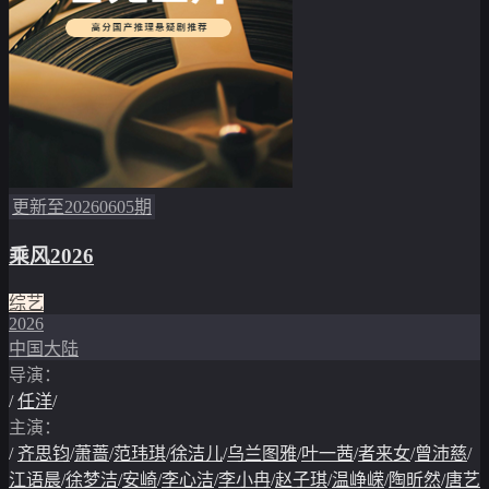
更新至20260605期
乘风2026
综艺
2026
中国大陆
导演：
/
任洋
/
主演：
/
齐思钧
/
萧蔷
/
范玮琪
/
徐洁儿
/
乌兰图雅
/
叶一茜
/
者来女
/
曾沛慈
/
江语晨
/
徐梦洁
/
安崎
/
李心洁
/
李小冉
/
赵子琪
/
温峥嵘
/
陶昕然
/
唐艺