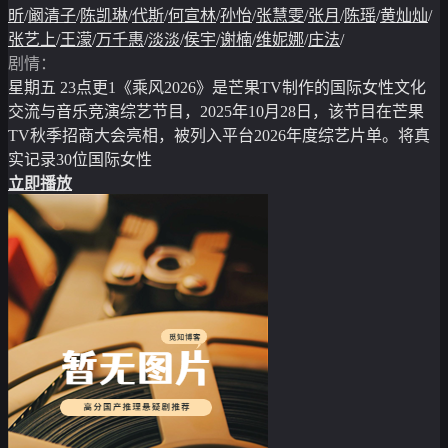
昕
/
阚清子
/
陈凯琳
/
代斯
/
何宣林
/
孙怡
/
张慧雯
/
张月
/
陈瑶
/
黄灿灿
/
张艺上
/
王濛
/
万千惠
/
淡淡
/
侯宇
/
谢楠
/
维妮娜
/
庄法
/
剧情：
星期五 23点更1《乘风2026》是芒果TV制作的国际女性文化
交流与音乐竞演综艺节目，2025年10月28日，该节目在芒果
TV秋季招商大会亮相，被列入平台2026年度综艺片单。将真
实记录30位国际女性
立即播放