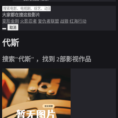
大家都在搜这些影片
变形金刚
火影忍者
复仇者联盟
战狼
红海行动
取消
代斯
搜索"代斯" ，找到
2
部影视作品