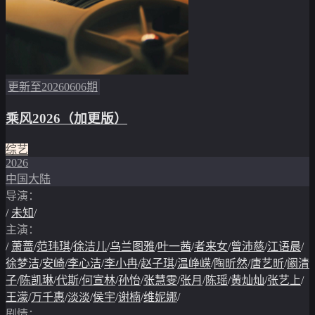
更新至20260606期
乘风2026（加更版）
综艺
2026
中国大陆
导演：
/
未知
/
主演：
/
萧蔷
/
范玮琪
/
徐洁儿
/
乌兰图雅
/
叶一茜
/
者来女
/
曾沛慈
/
江语晨
/
徐梦洁
/
安崎
/
李心洁
/
李小冉
/
赵子琪
/
温峥嵘
/
陶昕然
/
唐艺昕
/
阚清
子
/
陈凯琳
/
代斯
/
何宣林
/
孙怡
/
张慧雯
/
张月
/
陈瑶
/
黄灿灿
/
张艺上
/
王濛
/
万千惠
/
淡淡
/
侯宇
/
谢楠
/
维妮娜
/
剧情：