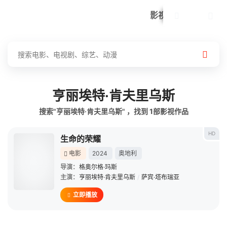
我的观影记录
首页
电影
电视剧
综艺
全部影片
动漫
影视
亨丽埃特·肯夫里乌斯
搜索"亨丽埃特·肯夫里乌斯" ，找到
1
部影视作品
HD
生命的荣耀
电影
2024
奥地利
导演：
格奥尔格·玛斯
主演：
亨丽埃特·肯夫里乌斯
/
萨宾·塔布瑞亚
立即播放