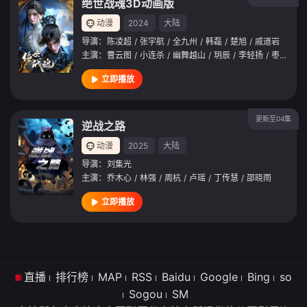
绝世战魂3D动画版
动漫
2024
大陆
导演：
陈凌超
/
张宇航
/
全九州
/
韩磊
/
楚旭
/
戚道岩
主演：
曹云图
/
小连杀
/
幽舞越山
/
玥辰
/
李轻扬
/
枣儿
/
夏
立即播放
更新至04集
逆战之路
动漫
2025
大陆
导演：
刘集光
主演：
乔木心
/
林强
/
周杭
/
卢瑶
/
丁传慧
/
邵晓雨
立即播放
直播
排行榜
MAP
RSS
Baidu
Google
Bing
so
Sogou
SM