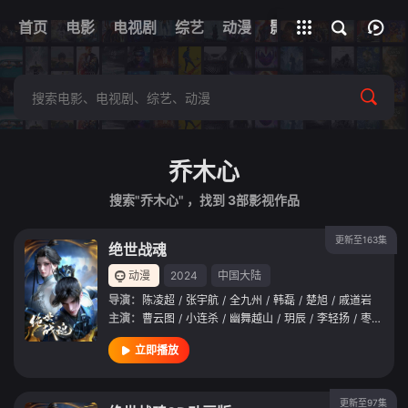
首页
电影
电视剧
综艺
全部影片
动漫
影视
乔木心
搜索"乔木心" ，找到
3
部影视作品
更新至163集
绝世战魂
动漫
2024
中国大陆
导演：
陈凌超
/
张宇航
/
全九州
/
韩磊
/
楚旭
/
戚道岩
主演：
曹云图
/
小连杀
/
幽舞越山
/
玥辰
/
李轻扬
/
枣儿
/
夏
立即播放
更新至97集