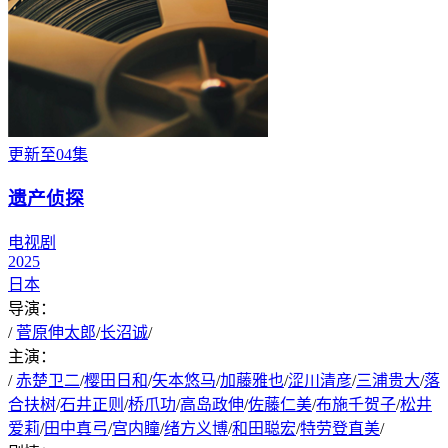
更新至04集
遗产侦探
电视剧
2025
日本
导演：
/
菅原伸太郎
/
长沼诚
/
主演：
/
赤楚卫二
/
樱田日和
/
矢本悠马
/
加藤雅也
/
涩川清彦
/
三浦贵大
/
落
合扶树
/
石井正则
/
桥爪功
/
高岛政伸
/
佐藤仁美
/
布施千贺子
/
松井
爱莉
/
田中真弓
/
宫内瞳
/
绪方义博
/
和田聪宏
/
特劳登直美
/