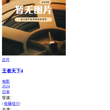
正片
王者天下4
电影
2024
日本
导演：
/
佐藤信介
/
主演：