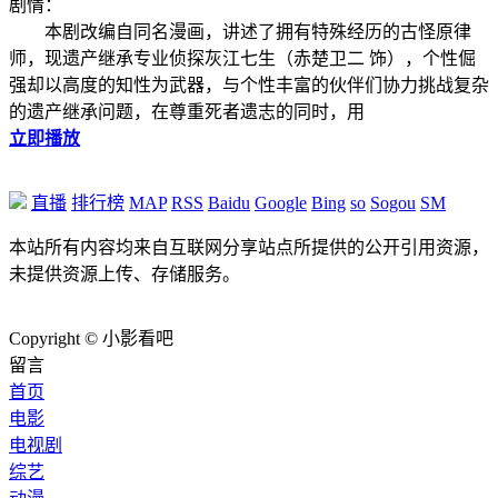
剧情：
本剧改编自同名漫画，讲述了拥有特殊经历的古怪原律
师，现遗产继承专业侦探灰江七生（赤楚卫二 饰），个性倔
强却以高度的知性为武器，与个性丰富的伙伴们协力挑战复杂
的遗产继承问题，在尊重死者遗志的同时，用
立即播放
直播
排行榜
MAP
RSS
Baidu
Google
Bing
so
Sogou
SM
本站所有内容均来自互联网分享站点所提供的公开引用资源，
未提供资源上传、存储服务。
Copyright © 小影看吧
留言
首页
电影
电视剧
综艺