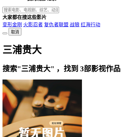
大家都在搜这些影片
变形金刚
火影忍者
复仇者联盟
战狼
红海行动
取消
三浦贵大
搜索"三浦贵大" ，找到
3
部影视作品