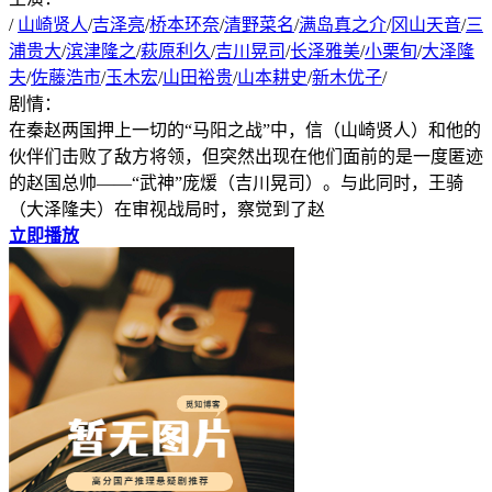
/
山崎贤人
/
吉泽亮
/
桥本环奈
/
清野菜名
/
满岛真之介
/
冈山天音
/
三
浦贵大
/
滨津隆之
/
萩原利久
/
吉川晃司
/
长泽雅美
/
小栗旬
/
大泽隆
夫
/
佐藤浩市
/
玉木宏
/
山田裕贵
/
山本耕史
/
新木优子
/
剧情：
在秦赵两国押上一切的“马阳之战”中，信（山崎贤人）和他的
伙伴们击败了敌方将领，但突然出现在他们面前的是一度匿迹
的赵国总帅——“武神”庞煖（吉川晃司）。与此同时，王骑
（大泽隆夫）在审视战局时，察觉到了赵
立即播放