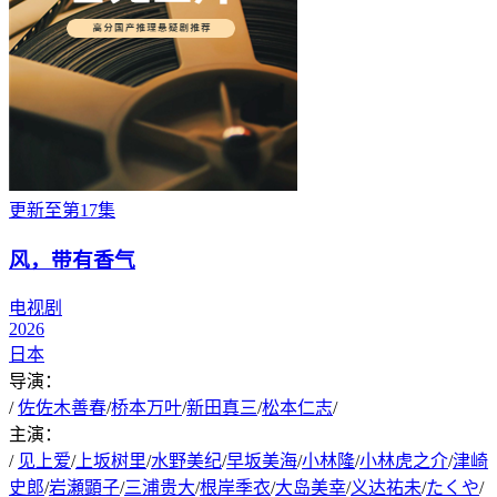
更新至第17集
风，带有香气
电视剧
2026
日本
导演：
/
佐佐木善春
/
桥本万叶
/
新田真三
/
松本仁志
/
主演：
/
见上爱
/
上坂树里
/
水野美纪
/
早坂美海
/
小林隆
/
小林虎之介
/
津崎
史郎
/
岩瀬顕子
/
三浦贵大
/
根岸季衣
/
大岛美幸
/
义达祐未
/
たくや
/