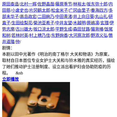
原田泰造
/
北村一辉
/
佐野晶哉
/
藤原季节
/
林裕太
/
坂东弥十郎
/
内
田慈
/
小倉史也
/
片冈鹤太郎
/
松金米子
/
广冈由里子
/
春海四方
/
多
部未华子
/
高岛政宏
/
二田絢乃
/
中田青渚
/
井上向日葵
/
丸山礼
/
研
直子
/
生田绘梨花
/
菊池亚希子
/
中井友望
/
木越明
/
原嶋凛
/
玄理
/
伊
势志摩
/
古川雄大
/
坂口涼太郎
/
平野生成
/
森田甘路
/
猫背椿
/
饭尾
和树
/
若林时英
/
村上穂乃佳
/
东野绚香
/
大河原次郎
/
野添义弘
/
筒
井道隆
/
仲
/
剧情：
本剧以田中光著作《明治的南丁格尔 大关和物语》为原案，
取材自日本首位专业女护士大关和与铃木雅的真实经历，描绘
了她们推动护士注册制度、设立派出看护妇会协助防疫的历
程。 &nb
立即播放