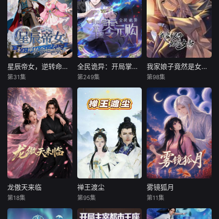
庶安定。县令沈砚
觉醒先祖传承捉妖
凭你这种笨蛋？”小
推行新政、研制新
之力，为保家国安
豹妖吭哧吭哧地在
物，百姓安居乐
宁，她破除妖兽邪
一旁磨墨。在科考
业。皇帝彻查后揪
功、救助病娇夫
不问性别、为官不
出贪腐官员与谋逆
君，并解锁传承之
看出身的盛世大
太子，力排众议在
力决战上古邪宗，
燕，每个书生都有
全国推广云溪之
最终成功守护家国
一个这样的状元
星辰帝女，逆转命运之歌
全民诡异：开局掌握零元购
我家娘子竟然是女帝 动态漫画
星辰帝女，逆转命运之歌
全民诡异：开局掌握零元购
我家娘子竟然是女帝 动态漫画
法。新政强国安
与挚爱。
梦。
第31集
第249集
第98集
未知
未知
未知
邦，面对外敌亦大
获全胜，而沈砚
五大王国并立的世
诡异末世降临，男
我家老婆貌美如
界里，龙族在西方
主角陈木携万亿诡
花，哪怕是新登基
被误解为邪恶，实
币重生，开局直接
的女帝都比不上！
则心怀正义。龙族
化身天使投资人，
我家老婆厨艺高
公主伊格妮丝勇敢
当其他人为了几块
超，哪怕是女帝的
率真，立志为族群
冥币大打出手时，
御膳房都比不上！
正名，途中邂逅伪
陈木早已开启了大
我家老婆很爱我，
装乖巧的王子维克
撒币模式买下各种
很关心我，就算是
斯，二人从欢喜冤
诡异场景。别人还
给个女帝我都不
家变最佳搭档。他
在规则中苦苦探索
换！ 什么？我家老
龙傲天来临
禅王渡尘
雾镜狐月
龙傲天来临
禅王渡尘
雾镜狐月
们携手对抗黑魔法
生路，陈木却倒反
婆竟然就是女
第18集
第95集
第11集
未知
未知
未知
师与阴谋，集结伙
天罡化身规则制定
帝！？
伴踏上环
者。各路
《龙傲天来临》讲
"圣僧?大师?和尚?
雾镜湖畔，一尾金