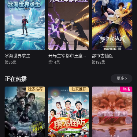
述了修真界反差顶
死秃驴，只要你说
鱼困于琉璃鱼缸，
尖强者意外穿书，
你爱我，本姑娘绝
将朝夕相伴的温润
开启双向逆袭、羁
对不会凌辱你，否
少主视作毕生暖
绊共生的奇幻修真
者休怪我无
阳。历经修行化为
故事。穿书前，封
情。""阿弥陀佛，
人形，满心奔赴爱
清清是依托父母伪
出家人五蕴皆空六
恋的她，却意外撞
造战绩、稳居修真
根清净，望女施主
破惊天秘密：眼前
界榜首的咸鱼废柴
自重。"于是乎，月
温文尔雅的少年，
仙二代，常年躺平
黑风高夜，楚倾月
竟是背负狐族千年
冰海世界求生
开局主宰都市王座动态漫画
都市古仙医
冰海世界求生
开局主宰都市王座动态漫画
都市古仙医
摆烂、无忧无虑；
对一个和尚做出了
罪孽的九尾狐继承
第35集
第14集
第192集
未知
未知
未知
而李刑天是潜心苦
惨无人首之事。五
者。 命运早已写
修剑道、
年之后
定，她是天
穿越冰海求生称霸
一场意外，主角重
大三学生叶不凡，
正在热播
更多
冰海
回命运转折点。这
为了给母亲筹集医
一次，他不再任人
药费碰瓷，不料遇
独家推荐
独家推荐
热播
摆布，直接手握逆
到不按套路出牌的
天机缘，开局便站
女司机，被撞之后
在都市权力与力量
的叶不凡无意中穿
的顶端。 曾经欺辱
越到幻境，获得了
他的人，终将被一
古医门的传承，从
一清算；曾经错过
此精通医术、修炼
的机缘，尽数纳入
功法，获得无数美
囊中；曾经遥不可
女青睐。