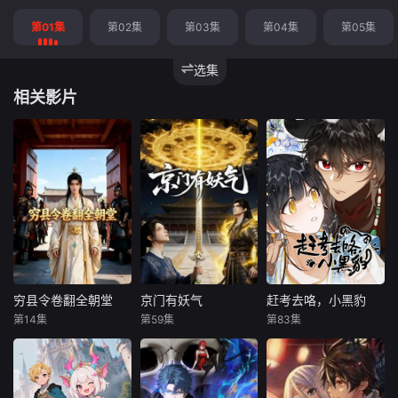
第01集
第02集
第03集
第04集
第05集
选集
相关影片
穷县令卷翻全朝堂
京门有妖气
赶考去咯，小黑豹
穷县令卷翻全朝堂
京门有妖气
赶考去咯，小黑豹
第14集
第59集
第83集
未知
未知
未知
皇帝微服探访传闻
捉妖世家传人林绾
“今年的状元一定是
中饿殍遍野的云溪
被迫嫁入暗藏邪修
我！”土匪头子的女
县，却发现此地富
的国公府后，意外
儿龙瑶如是说。“就