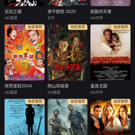
及的巅峰，如今只
无玷之城
房不胜防 2020
肮脏的天堂
需迈步
无玷之城
房不胜防 2020
肮脏的天堂
HD国语
正片
HD中字
陈航
钱门超
朱俊麟
李小彤
埃琳娜·勒文松
独家推荐
独家推荐
独家推荐
赵刚
崔笛
维玛拉·庞斯
心生邪念必有
房冬和麦子为购买
A chimeric fut
殃，内心光明万事
婚房，结识了混迹
ure on After Blue,
祥。本片讲述了拆
街头的三伏。经过
a planet from anot
二代杨有才购买一
讨价还价，他们以
her galaxy, a virgi
辆心仪的跑车时与
低于市场半价的价
n planet where on
网络赌徒胡聪、汽
格，买下三伏手中
ly women ca
车租赁公司经理罗
的房子。还没来得
金龙结识，继而发
及庆祝，藏匿在天
生一系列阴差阳错
花板上的一千万元
突然发财2004
阴山异闻录
虽苦尤甜
突然发财2004
阴山异闻录
虽苦尤甜
啼笑皆非的故事。
现金砸落在房冬头
HD国语
HD国语
HD中字
李铭顺
刘谦益
杜奕衡
徐媛媛
Bentein
一帮人欲合谋诈骗
顶……面对巨额现
独家推荐
独家推荐
独家推荐
李国煌
张镐濂
Baardson
杨家房产，殊不知
金，众人态度各不
佩特妮拉·巴克
几人机关
相同。啼
典型“小男人”R
悬疑惊悚电影。本
ichard，怀才不遇
片通过男女主人公
The action ta
的高级行政人员阿
和反面人物强烈对
kes place in a gri
顺和做小买卖的阿
比，传达出对于单
m anarchist future