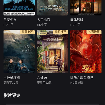
煌是死党。阿煌整
纯美好的人类情感
civilization after a
日沉迷于马票，却
的向往，也表达出
big crash or war. A
把家族生意弃之不
创作者引导观众积
young m
顾，身负养家重担
极向善的阳光正能
的Richard渐渐跟
量。也通过对于村
黑巷少女
大官小官
肉体欺骗
黑巷少女
大官小官
肉体欺骗
着阿煌，一起玩起
民的觉悟过程，展
HD中字
HD中字
HD中字
朱迪·福斯特
阿克谢·库玛尔
克里斯塔娜·洛肯
了马票。
现封建思想的糟粕
独家推荐
独家推荐
独家推荐
马丁·辛
詹维·卡浦尔
萨拉·吉瓦蒂
三个人尽
之处，传达“要依靠
亚历克西斯·史密斯
泰戈尔·什罗夫
安东尼奥·库普
自己的
十三岁的女孩
精英士兵费罗
Alice (Kristan
琳（朱迪·福斯特 J
兹和拉凯什将踏上
na Loken) is a gho
odie Foster 饰）独
环球之旅， 追回被
stwriter for a famo
自居住在靠海的一
野心勃勃的复仇科
us bestselling aut
座小屋里，她的父
学家卡比尔窃取的
hor. She is half thr
亲已去世，母亲离
武器。对方企图利
ough the
家出走。疼爱他的
用人工智能摧毁印
父亲帮她预付了三
度
白色橄榄树
六姊妹
哪吒之魔童降世
白色橄榄树
六姊妹
哪吒之魔童降世
年的房租，直到她
更新至32集
更新至22集
HD国语版
陈哲远
梁洁
梅婷
陆毅
吕艳婷
能够自谋生活，她
王天辰
邬君梅
囧森瑟夫
瀚墨
需要做的就是守住
影片评论
父亲已
梁城卫视女记
新中国成立
天地灵气孕育
者宋冉在动荡的东
后，何常胜为支援
出一颗能量巨大的