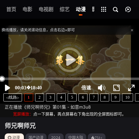
首页
电影
电视剧
综艺
全部影片
动漫
影视
师兄啊师兄
第01集
换线播放，请关闭滚动信息，点击右边×即可
提醒
不要轻信视频中的广告，谨防上当受骗
正在播放《师兄啊师兄》第01集 - 如意m3u8
宽屏播放：
点一下屏幕，再点屏幕右下角出现的全屏图标即可。
师兄啊师兄
动漫
国产动漫
2024
中国大陆
751+