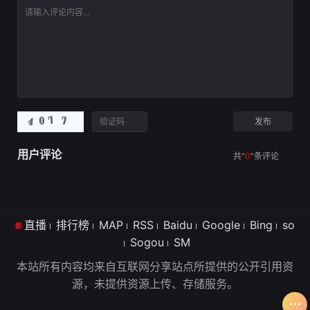
国执行采访任务时
社会主义建设，携
混元珠，元始天尊
突遇危险，所幸被
家带口从扬州江都
将混元珠提炼成灵
在东国做志愿者的
移居安徽淮南，在
珠和魔丸，灵珠投
华裔爆破工程师李
淮河边上扎下了
胎为人，助周伐纣
瓒相救，李瓒的温
根。在接下来的二
时可堪大用；而魔
柔和心怀大爱的赤
十年中，何常胜连
丸则会诞出魔王，
子之心深深吸引了
得六个女儿，却在
为祸人间。元始天
宋冉。李瓒在与宋
一场车祸中告别人
尊启动了天劫咒
冉的多次相处中，
世。大姐何家丽和
语，3年后天雷将
也发现这个女孩外
奶奶何文氏、妈妈
会降临，摧毁魔
表看似柔
刘美心一起承
丸。太乙受命
用户评论
共“
0
”条评论
直播
排行榜
MAP
RSS
Baidu
Google
Bing
so
Sogou
SM
本站所有内容均来自互联网分享站点所提供的公开引用资
源，未提供资源上传、存储服务。