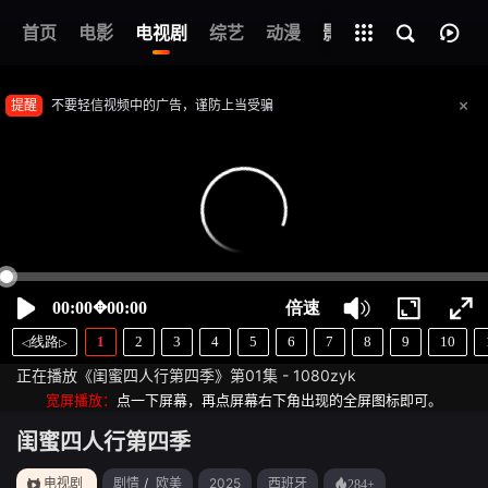
首页
电影
电视剧
综艺
全部影片
动漫
影视
闺蜜四人行第四季
第01集
提醒
不要轻信视频中的广告，谨防上当受骗
换线播放，请关闭滚动信息，点击右边×即可
正在播放《闺蜜四人行第四季》第01集 - 1080zyk
宽屏播放：
点一下屏幕，再点屏幕右下角出现的全屏图标即可。
闺蜜四人行第四季
电视剧
剧情
/
欧美
2025
西班牙
284+