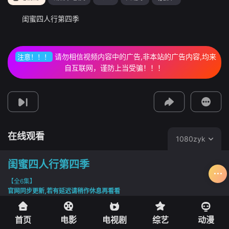
闺蜜四人行第四季
视频报错
请勿相信视频内容中的广告,非本站的广告内容,均来
注意！！！
如果是遇到无法播放请提交反馈
自互联网，谨防上当受骗！！！
投屏到电视
教程：把手机影片投到电视上播放
在线观看
1080zyk
闺蜜四人行第四季
【全6集】
官网同步更新,若有延迟请稍作休息再看看
播放失败点我【切换】解析或线路！
首页
电影
电视剧
综艺
动漫