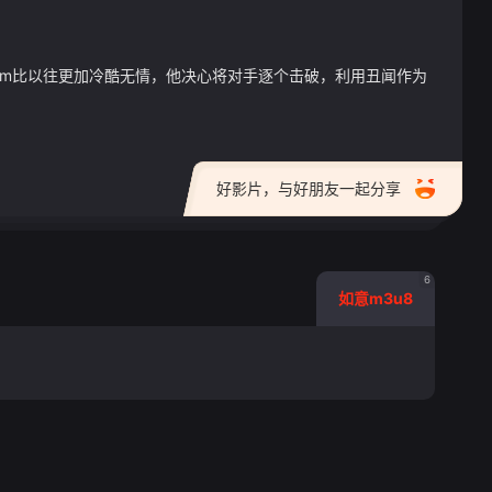
gt 0"}
addingham比以往更加冷酷无情，他决心将对手逐个击破，利用丑闻作为
好影片，与好朋友一起分享
6
如意m3u8