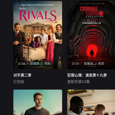
2026
欧美剧
英国
2026
欧美剧
美国
对手第二季
对手第二季
犯罪心理：演变第十九季
犯罪心理：演变第十九季
已完结
更新至第03集
大卫·田纳特
阿历克斯·哈赛尔
乔·曼特纳
帕姬·布鲁斯特
艾丹·特纳
亚当·罗德里格兹
Central South West电视特许
经历短暂的沉淀，行为分析组
经营权之争进入白热化阶段，
（BAU） 原班人马再度集结，
Corinium与Venturer之间的战
迎战将小组推向崩溃边缘嘅全
争正迈入危险新阶段。Tony B
新连环杀手：“The Fan”。