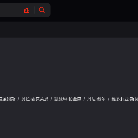
威廉姆斯
/
贝拉·麦克莱恩
/
凯瑟琳·帕金森
/
丹尼·戴尔
/
维多莉亚·斯