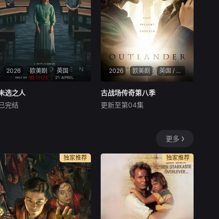
理家庭关系和执法工作带来的
精神压力。
2026
欧美剧
英国
2026
欧美剧
英国 / 美国
未选之人
未选之人
古战场传奇第八季
古战场传奇第八季
已完结
更新至第04集
阿萨·巴特菲尔德
莫莉·温德索尔
凯特芮娜·巴尔夫
萨姆·修汉
弗拉·菲
索菲亚·斯凯尔顿
Rosie跟丈夫Adam和女儿住在
Starz宣布续订《古战场传
更多
一个与世隔绝的基督团体中，
奇》第八季，并确定是最终
做着一个全心全意的母亲和妻
季。
独家推荐
独家推荐
子。但在命运的安排下，她与
逃狱的囚犯Sam相遇了，并因
此直面自己的这个世界的本质
和约束：也许在这个与世隔绝
的群体所