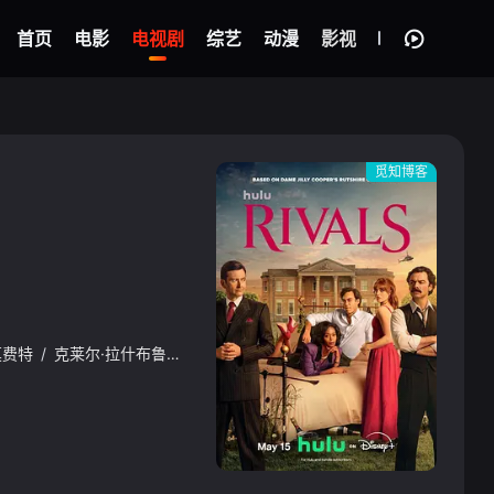
首页
电影
电视剧
综艺
动漫
影视
觅知博客
莫费特
/
克莱尔·拉什布鲁克
/
奥利弗·克里斯
/
莉莎·麦格里利斯
/
艾米
{if condition="$obj.vod_points