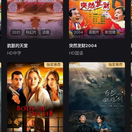
2021
科幻片
法国
2004
喜剧片
新加坡
肮脏的天堂
肮脏的天堂
突然发财2004
突然发财2004
HD中字
HD国语
埃琳娜·勒文松
维玛拉·庞斯
李铭顺
刘谦益
李国煌
A chimeric future on Aft
典型“小男人”Richard，
独家推荐
独家推荐
er Blue, a planet from anothe
怀才不遇的高级行政人员阿顺
r galaxy, a virgin planet wher
和做小买卖的阿煌是死党。阿
e only women ca
煌整日沉迷于马票，却把家族
生意弃之不顾，身负养家重担
的Richard渐渐跟着阿煌，一
起玩起了马票。 三个
人尽