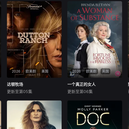
2026
欧美剧
美国
2026
欧美剧
英国
达顿牧场
达顿牧场
一个真正的女人
一个真正的女人
更新至第05集
更新至第06集
凯利·蕾莉
科尔·豪瑟
杰西卡·雷诺兹
布兰达·布莱斯
艾德·哈里斯
乔·乔伊纳
抛开《黄石》时期经历的阴
讲述出身贫寒的女佣Emma H
影，Beth和Rip努力共筑未
arte，如何自强不息、勤奋工
来，但他们遭遇了残酷的新现
作、善于学习、抓住各种可能
实，以及一家不择手段、只为
的机会，实现自己人生梦想的