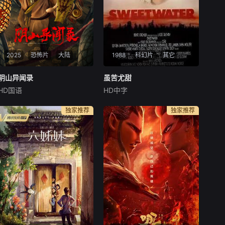
2025
恐怖片
大陆
1988
科幻片
其它
阴山异闻录
阴山异闻录
虽苦尤甜
虽苦尤甜
HD国语
HD中字
杜奕衡
徐媛媛
张镐濂
Bentein
Baardson
佩特妮拉·巴克
悬疑惊悚电影。本片通过男女
独家推荐
独家推荐
主人公和反面人物强烈对比，
The action takes place i
传达出对于单纯美好的人类情
n a grim anarchist future civi
感的向往，也表达出创作者引
lization after a big crash or
导观众积极向善的阳光正能
war. A young m
量。也通过对于村民的觉悟过
程，展现封建思想的糟粕之
处，传达“要依靠自己的