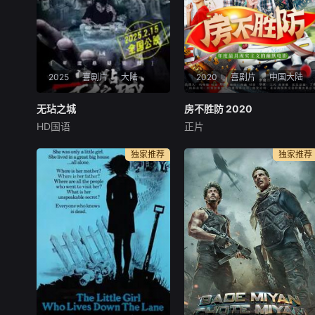
2025
喜剧片
大陆
2020
喜剧片
中国大陆
无玷之城
无玷之城
房不胜防 2020
房不胜防 2020
HD国语
正片
陈航
钱门超
赵刚
朱俊麟
李小彤
崔笛
心生邪念必有殃，内心光
房冬和麦子为购买婚房，结识
独家推荐
独家推荐
明万事祥。本片讲述了拆二代
了混迹街头的三伏。经过讨价
杨有才购买一辆心仪的跑车时
还价，他们以低于市场半价的
与网络赌徒胡聪、汽车租赁公
价格，买下三伏手中的房子。
司经理罗金龙结识，继而发生
还没来得及庆祝，藏匿在天花
一系列阴差阳错啼笑皆非的故
板上的一千万元现金砸落在房
事。一帮人欲合谋诈骗杨家房
冬头顶……面对巨额现金，众
产，殊不知几人机关
人态度各不相同。啼