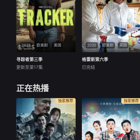
addingham比以往更加冷酷无
情，他决心将对手逐个击
2025
欧美剧
美国
2026
欧美剧
英国
寻踪者第三季
寻踪者第三季
格雷斯第六季
格雷斯第六季
更新至第17集
已完结
贾斯汀·哈特雷
约翰·西姆
里奇·坎贝尔
劳·巴拉德法
英国独立电视台订购了约翰·希
正在热播
姆侦探剧《格蕾丝》的第六
季。
独家推荐
独家推荐