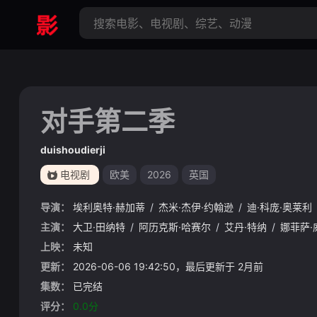
对手第二季
duishoudierji
电视剧
欧美
2026
英国
导演：
埃利奥特·赫加蒂
/
杰米·杰伊·约翰逊
/
迪·科庞·奥莱利
主演：
大卫·田纳特
/
阿历克斯·哈赛尔
/
艾丹·特纳
/
娜菲萨·
上映：
未知
更新：
2026-06-06 19:42:50，最后更新于 2月前
集数：
已完结
评分：
0.0分