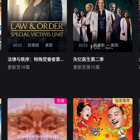
保住自己帝国的无情敌对牧
历程。
场。在南得克萨斯州，血脉之
深远胜于一切，宽恕转瞬即
逝，而生存的代价，或
2025
欧美剧
美国
2025
欧美剧
美国
法律与秩序：特殊受害者第二十七季
法律与秩序：特殊受害者第二十七季
失忆医生第二季
失忆医生第二季
更新至18集
更新至第15集
玛莉丝卡·哈吉塔
莫莉·帕克
奥玛尔·梅特瓦利
乔恩-迈克尔·埃克尔
热播
独家推荐