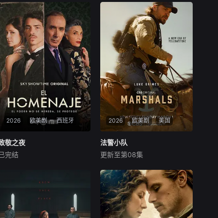
2026
欧美剧
西班牙
2026
欧美剧
美国
致敬之夜
致敬之夜
法警小队
法警小队
已完结
更新至第08集
欧塞维奥·庞塞拉
米利亚姆·乔瓦内利
罗根·马歇尔-格林
吉尔·伯明翰
胡安娜·阿科斯塔
布雷肯·梅里尔
It tells the story of Adolfo No
前海豹突击队员凯西·达顿离开
vak, patriarch of one of the
黄石牧场，加入美国法警队，
most powerful families in the
利用他的牛仔和军事技能在蒙
country, w
大拿州打击犯罪，同时还要处