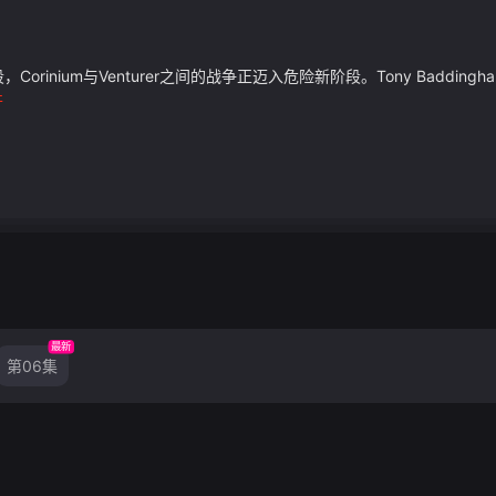
化阶段，Corinium与Venturer之间的战争正迈入危险新阶段。Tony B
开
最新
第06集