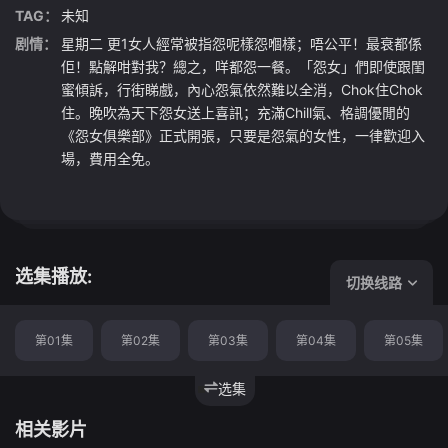
TAG：
未知
剧情：
星期二 更1女人經常被指怨呢樣怨嗰樣；唔公平！最衰都係
佢！點解咁對我？總之，咩都怨一餐。「怨女」們即使跟閨
蜜傾訴，行街睇戲，內心怨氣依然難以全消，Chok住Chok
住。晚吹為天下怨女送上喜訊；充滿Chill氣、格調優閒的
《怨女俱樂部》正式開張，只要是怨氣的女性，一律歡迎入
場，費用全免。
选集播放:
切换线路
第01集
第02集
第03集
第04集
第05集
选集
相关影片