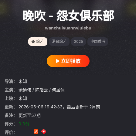
{if condition="$obj.vod_points
gt 0"}
晚吹 - 怨女俱乐部
wanchuiyuannvjulebu
综艺
港台综艺
2025
中国香港
立即播放
导演：
未知
主演：
余迪伟
/
陈皓云
/
何居倬
上映：
未知
更新：
2026-06-06 19:42:33，最后更新于 2月前
备注：
更新至57期
评分：
0.0分
评价：