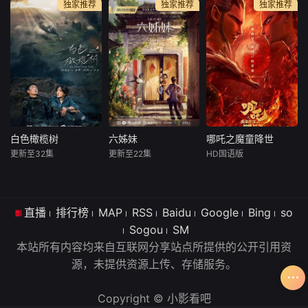
独家推荐
独家推荐
独家推荐
马丁·辛
詹维·卡浦尔
萨拉·吉瓦蒂
三个人尽
之处，传达“要依靠
亚历克西斯·史密斯
泰戈尔·什罗夫
安东尼奥·库普
自己的
十三岁的女孩
精英士兵费罗
Alice (Kristan
琳（朱迪·福斯特 J
兹和拉凯什将踏上
na Loken) is a gho
odie Foster 饰）独
环球之旅， 追回被
stwriter for a famo
自居住在靠海的一
野心勃勃的复仇科
us bestselling aut
座小屋里，她的父
学家卡比尔窃取的
hor. She is half thr
亲已去世，母亲离
武器。对方企图利
ough the
家出走。疼爱他的
用人工智能摧毁印
父亲帮她预付了三
度
白色橄榄树
六姊妹
哪吒之魔童降世
白色橄榄树
六姊妹
哪吒之魔童降世
年的房租，直到她
更新至32集
更新至22集
HD国语版
陈哲远
梁洁
梅婷
陆毅
吕艳婷
能够自谋生活，她
王天辰
邬君梅
囧森瑟夫
瀚墨
需要做的就是守住
父亲已
梁城卫视女记
新中国成立
天地灵气孕育
者宋冉在动荡的东
直播
排行榜
MAP
后，何常胜为支援
RSS
Baidu
Google
出一颗能量巨大的
Bing
so
国执行采访任务时
社会主义建设，携
混元珠，元始天尊
Sogou
SM
突遇危险，所幸被
家带口从扬州江都
将混元珠提炼成灵
本站所有内容均来自互联网分享站点所提供的公开引用资
在东国做志愿者的
移居安徽淮南，在
珠和魔丸，灵珠投
源，未提供资源上传、存储服务。
华裔爆破工程师李
淮河边上扎下了
胎为人，助周伐纣
瓒相救，李瓒的温
根。在接下来的二
时可堪大用；而魔
柔和心怀大爱的赤
十年中，何常胜连
丸则会诞出魔王，
Copyright © 小影看吧
子之心深深吸引了
得六个女儿，却在
为祸人间。元始天