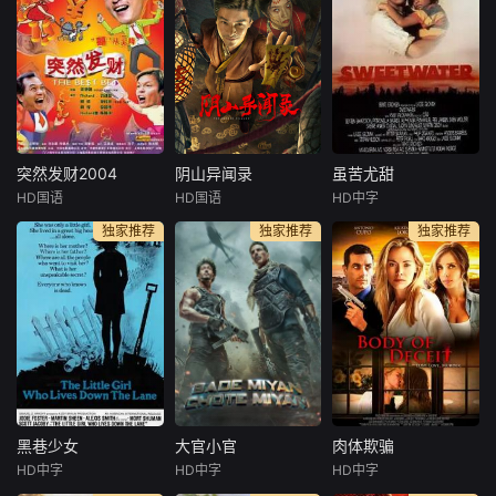
殃，内心光明万事
婚房，结识了混迹
ure on After Blue,
祥。本片讲述了拆
街头的三伏。经过
a planet from anot
二代杨有才购买一
讨价还价，他们以
her galaxy, a virgi
辆心仪的跑车时与
低于市场半价的价
n planet where on
网络赌徒胡聪、汽
格，买下三伏手中
ly women ca
车租赁公司经理罗
的房子。还没来得
金龙结识，继而发
及庆祝，藏匿在天
生一系列阴差阳错
花板上的一千万元
突然发财2004
阴山异闻录
虽苦尤甜
突然发财2004
阴山异闻录
虽苦尤甜
啼笑皆非的故事。
现金砸落在房冬头
HD国语
HD国语
HD中字
李铭顺
刘谦益
杜奕衡
徐媛媛
Bentein
一帮人欲合谋诈骗
顶……面对巨额现
独家推荐
独家推荐
独家推荐
李国煌
张镐濂
Baardson
杨家房产，殊不知
金，众人态度各不
佩特妮拉·巴克
几人机关
相同。啼
典型“小男人”R
悬疑惊悚电影。本
ichard，怀才不遇
片通过男女主人公
The action ta
的高级行政人员阿
和反面人物强烈对
kes place in a gri
顺和做小买卖的阿
比，传达出对于单
m anarchist future
煌是死党。阿煌整
纯美好的人类情感
civilization after a
日沉迷于马票，却
的向往，也表达出
big crash or war. A
把家族生意弃之不
创作者引导观众积
young m
顾，身负养家重担
极向善的阳光正能
的Richard渐渐跟
量。也通过对于村
黑巷少女
大官小官
肉体欺骗
黑巷少女
大官小官
肉体欺骗
着阿煌，一起玩起
民的觉悟过程，展
HD中字
HD中字
HD中字
朱迪·福斯特
阿克谢·库玛尔
克里斯塔娜·洛肯
了马票。
现封建思想的糟粕