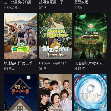
台，他们不设限不
呈现当代中国农业
让彼此从旅行的美
五十公里桃花坞第6季
姐姐当家第二季
豆豆农场
五十公里桃花坞第6季
姐姐当家第二季
豆豆农场
被定义，在喜剧的
的蓬勃画卷。
景中卸下防备，在
第9期加更上
第1期下
第4期
未知
未知
李光洙
金宇彬
世界里野蛮生长，
温暖的关怀中了解
都敬秀
成为独一
彼此
桃花坞居民们回归
一档聚焦“中女群
城市，设定“毛坯人
体”的女性生活观察
值得信赖的真实喜
生”主题，在烟火气
类真人秀，节目邀
剧《种豆得豆》系
中重新焕活被遗忘
请处于不同年龄、
列强势回归！这
的城市角落，完成
情感、事业和个人
次，他们来到了农
一次从诗与远方到
成长状态下的“中
场。真朋友三人组
城市烟火的社交实
女”，以她们的生活
李光洙、金宇彬和
验，继续踏上治愈
为“中女”样本，去
都暻秀在济州岛体
之旅。
探讨关于情感婚
验农场生活。
姻、家庭关系、职
地球超新鲜 第二季
Happy Together不是一个人真好
说唱巅峰对决2026
地球超新鲜 第二季
Happy Together不是一个人真好
说唱巅峰对决2026
场社交等深层次的
第3期上
第1期
第3期中
未知
未知
未知
30+女性议题，棚
跟着地球团孙红
《Happy Together
说唱巅峰系列节目
雷、李乃文、郭京
-不是一个人真好》
将再度启航，打造
飞、刘宇宁、龚
是阅人的刘在石，
华语说唱顶级竞技
俊、陈星旭、王玉
讲述故事的张恒
盛宴。节目延续现
雯、林一继续沿着
俊，听音乐的尹钟
象级IP影响力，全
地球脉络，用新鲜
信，分享各种"人生
面升级赛制与舞台
有趣的旅行方式，
搭档"的故事和声的
呈现，通过极致视