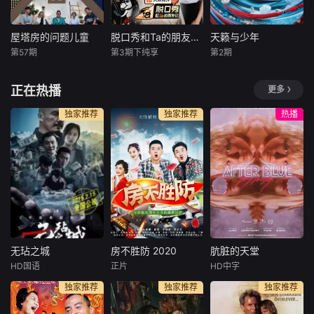
探索全世界的同频
音乐选秀节目。
听语言和真实创作
快乐。
故事，展现最纯
粹、多元的Hip-ho
屋塔房的问题儿童
脱口秀和Ta的朋友们 第三季
天籁与少年
屋塔房的问题儿童
脱口秀和Ta的朋友们 第三季
天籁与少年
p文化内核，让说
第57期
第3期下纯享
第2期
闵京勋
金淑
陈鲁豫
大张伟
未知
唱成为年轻一代表
宋恩伊
周深
达
《天籁与少年》是
正在热播
更多
在“脑性感”受到关
脱口秀顶级竞演舞
河南卫视继“中国节
注的社会，“常识问
台 年度热梗发源地
日奇妙游系列”IP屡
独家推荐
独家推荐
热播
题儿童们”被关在屋
2026夏天准时快乐
屡出圈后，又一着
塔房里，要解答出1
力打造的全新民族
0个问题才能下
文化类青春潮流音
班，为了解题展开
乐综艺。本项目以
奋战。
“铸牢中华民族共同
体意识”为魂，根植
中华优秀传统文
化。节目以“向内聚
拢，唱给家国；
无玷之城
房不胜防 2020
肮脏的天堂
无玷之城
房不胜防 2020
肮脏的天堂
HD国语
正片
HD中字
陈航
钱门超
朱俊麟
李小彤
埃琳娜·勒文松
独家推荐
独家推荐
独家推荐
赵刚
崔笛
维玛拉·庞斯
心生邪念必有
房冬和麦子为购买
A chimeric fut