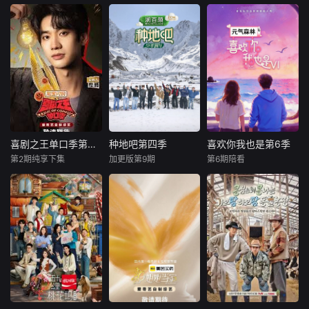
喜剧之王单口季第三季
种地吧第四季
喜欢你我也是第6季
喜剧之王单口季第三季
种地吧第四季
喜欢你我也是第6季
第2期纯享下集
加更版第9期
第6期陪看
庞博
未知
未知
节目将延续从小人
十个勤天从后陡门
来自不同地域、不
物到喜剧之王的故
出发，深入中国最
同工作、不同教育
事，汇聚来自全国
具特色的农业产
背景、不同情感阅
各地脱口秀俱乐部
区！秉持着“见天地
历的10位20+青年
的优秀单口喜剧演
之广阔，解民生之
单身男女，他
员和漫才组合。每
多艰”的信念，以青
（她）们以旅行开
一位“小人物”都将
年之力，担新农人
篇，向四城出发，
带着真实感与鲜活
之责。展现真实劳
敢爱前行，开启“恋
的生命力站上舞
作的热血与温度，
爱假期”。这一次，