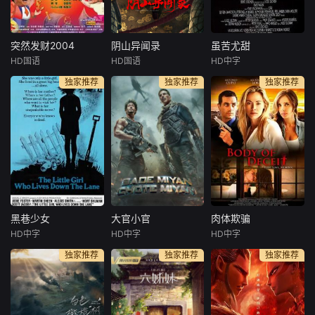
网络赌徒胡聪、汽
格，买下三伏手中
ly women ca
车租赁公司经理罗
的房子。还没来得
金龙结识，继而发
及庆祝，藏匿在天
生一系列阴差阳错
花板上的一千万元
突然发财2004
阴山异闻录
虽苦尤甜
突然发财2004
阴山异闻录
虽苦尤甜
啼笑皆非的故事。
现金砸落在房冬头
HD国语
HD国语
HD中字
李铭顺
刘谦益
杜奕衡
徐媛媛
Bentein
一帮人欲合谋诈骗
顶……面对巨额现
独家推荐
独家推荐
独家推荐
李国煌
张镐濂
Baardson
杨家房产，殊不知
金，众人态度各不
佩特妮拉·巴克
几人机关
相同。啼
典型“小男人”R
悬疑惊悚电影。本
ichard，怀才不遇
片通过男女主人公
The action ta
的高级行政人员阿
和反面人物强烈对
kes place in a gri
顺和做小买卖的阿
比，传达出对于单
m anarchist future
煌是死党。阿煌整
纯美好的人类情感
civilization after a
日沉迷于马票，却
的向往，也表达出
big crash or war. A
把家族生意弃之不
创作者引导观众积
young m
顾，身负养家重担
极向善的阳光正能
的Richard渐渐跟
量。也通过对于村
黑巷少女
大官小官
肉体欺骗
黑巷少女
大官小官
肉体欺骗
着阿煌，一起玩起
民的觉悟过程，展
HD中字
HD中字
HD中字
朱迪·福斯特
阿克谢·库玛尔
克里斯塔娜·洛肯
了马票。
现封建思想的糟粕
独家推荐
独家推荐
独家推荐
马丁·辛
詹维·卡浦尔
萨拉·吉瓦蒂
三个人尽
之处，传达“要依靠
亚历克西斯·史密斯
泰戈尔·什罗夫
安东尼奥·库普
自己的
十三岁的女孩
精英士兵费罗
Alice (Kristan
琳（朱迪·福斯特 J
兹和拉凯什将踏上
na Loken) is a gho