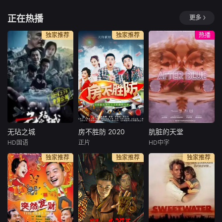
卫仑
王以纶
谢可寅
选择了离婚。然
步步登顶。
谋浮出水面。玩世
正在热播
更多
而，李中原和
不恭的赵少
年少的李凤林在遭
一纸赐婚，两段孽
该剧改编自晋江
逢家破人亡巨变后
缘。心狠手辣的铁
文学城作者长洱的
独家推荐
独家推荐
热播
投身革命武装，因
面将军强娶财迷机
同名青春热血竞技
作战有勇有谋，得
关太傅千金，从契
小说。 博士生
到“小狼羔子”的绰
约夫妻到人生合伙
林晚星突然回到老
号。凭着坚忍不拔
人，从猜忌争斗到
家，进入宏景八
的意志品质长期率
相爱携手，两个事
中，做起体育器材
部孤悬敌后，与日
业批在生死局里互
保管员工作。王法
寇血拼、与土匪厮
扒马甲。
放弃英国足球俱乐
杀、与反动派对
部教练工作回到宏
决，多次负伤几乎
景，成为了林晚星
无玷之城
房不胜防 2020
肮脏的天堂
牺牲，虽然承受着
的神秘租客。林晚
无玷之城
房不胜防 2020
肮脏的天堂
危难困苦
星被要求
HD国语
正片
HD中字
陈航
钱门超
朱俊麟
李小彤
埃琳娜·勒文松
独家推荐
独家推荐
独家推荐
赵刚
崔笛
维玛拉·庞斯
心生邪念必有
房冬和麦子为购买
A chimeric fut
殃，内心光明万事
婚房，结识了混迹
ure on After Blue,
祥。本片讲述了拆
街头的三伏。经过
a planet from anot
二代杨有才购买一
讨价还价，他们以
her galaxy, a virgi
辆心仪的跑车时与
低于市场半价的价
n planet where on