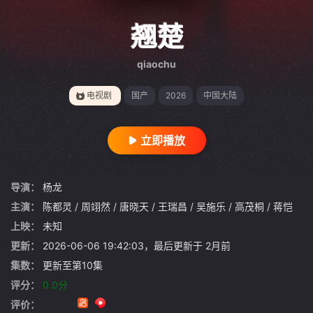
{if condition="$obj.vod_points
gt 0"}
翘楚
qiaochu
电视剧
国产
2026
中国大陆
立即播放
导演：
杨龙
主演：
陈都灵
/
周翊然
/
唐晓天
/
王瑞昌
/
吴施乐
/
高茂桐
/
蒋恺
上映：
未知
更新：
2026-06-06 19:42:03，最后更新于 2月前
集数：
更新至第10集
评分：
0.0分
评价：