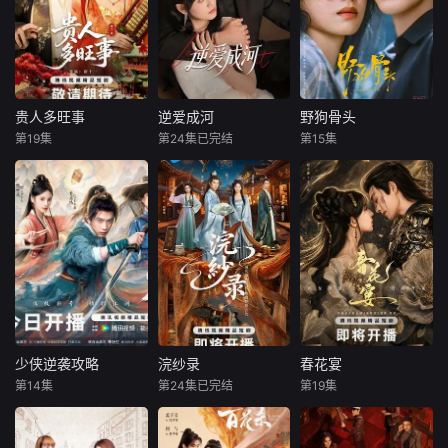
贵人多旺事
逆爱成河
野狗骨头
贵人多旺事
逆爱成河
野狗骨头
第19集
第24集已完结
第15集
卢洋洋
潘毅鸿
金泽
韩乐瑶
宋威龙
张婧仪
王灿亓
梁靖康
现代金融才女李青
青一朝穿越古代，
天才工程师苏明惨
20世纪90年代，陈
成为车骑将军潘阳
遭挚友陆镇安算
异和苗靖因父母的
的妻子。本想安稳
计，专利被篡改，
相识而结缘。起初
度日，不料三年
资金遭掏空，最终
陈异对苗靖充满敌
后，夫君却携带外
含恨自尽。年幼的
意，直到一次受伤
室李沐颜一同归
苏夏目睹惨剧，留
后，苗靖的善良让
家，李家身世互换
下心理阴影。此后
两人关系开始转
的秘闻也随之曝
她与姐姐苏冬被陆
变。然而好景不
光，李沐颜竟然才
镇安收养，在陆家
长，陈父去世、苗
少侠逆袭攻略
浣纱录
春花宴
少侠逆袭攻略
浣纱录
春花宴
是李家真千金。面
受尽欺辱。陆镇安
母消失，两家大人
第14集
第24集已完结
第19集
陈昕葳
费启鸣
蒙恩
胡丹丹
胡亦瑶
王星玮
对双重背弃，暗中
为霸占利益，逼迫
并未走到一起，两
喻钟黎
罗嘉麒
执掌天下第一楼
苏冬嫁予自己，苏
个孩子却不得不相
现代医学博士李云
冬为保全妹
依为命。