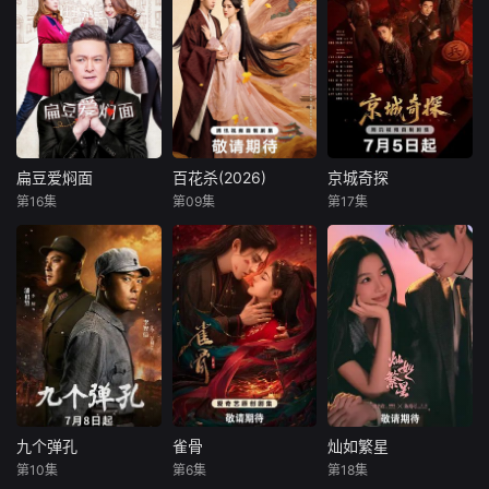
“五虎断刀门”传人
河穿越成周家赘
暗厂死士眉林身负
彭大盛身负绝脉命
婿，成为周家复兴
血仇，以命入局，
局下山退婚屡遭奇
御贡“香云纱”的唯
周旋于多位男子之
遇，连斩魔教六大
一希望。他凭借现
间：她是疯王慕容
高手，登顶联军统
代知识与商业奇
璟和最锋利的杀人
帅后又因身份危机
谋，对抗权贵情敌
利刃，也是阴狠大
沦为武林弃子，最
陆奇峰的刁难封
皇子眼中的旧梦替
终炼化玉魄自我觉
锁，更以“霓裳盛
身，还是赵国质子
醒，强势斩灭魔教
会”轰动朝野，助香
越秦偏执守护的
扁豆爱焖面
百花杀(2026)
京城奇探
扁豆爱焖面
百花杀(2026)
京城奇探
幕后黑手，重塑武
云纱重夺贡品殊
人。一场关于利用
第16集
第09集
第17集
朱雨辰
高露
孟子义
何与
马思超
翟子路
林规则，携红颜退
荣。在协助皇帝赵
与深情的修罗场，
迟嘉
徐正溪
于欣禾
隐江湖……
云卓粉碎宁王
在皇权博弈中凄美
上演。
李中原是一名心理
昭宁郡主沈汐和
京城纨绔赵少商为
医生，而他的妻子
（孟子义 饰）势要
帮姐姐探查夫家怪
袁胜男则是典型的
做云巅执棋之手，
事，结识了留洋归
职场女强人，大相
而非深庭落花，任
来的冷面警官元
径庭的性格让李中
人摘折，在势力交
鸿。两人从针锋相
原和袁胜男在两人
错的局势下与东宫
对到默契搭档，一
的婚姻生活中遇到
储君萧华雍（何与
路追查迷案，也一
了很多的困难，也
饰）相知携手，互
步步揭开元鸿母亲
产生了很多的矛
相拨开对方身上的
离世之谜。随着调
九个弹孔
雀骨
灿如繁星
九个弹孔
雀骨
灿如繁星
盾，最终，对感情
重重迷雾，从互相
查深入，一桩危及
第10集
第6集
第18集
张桐
何雨虹
艾米
侯明昊
虞书欣
陈靖可
失去了信心的两人
算计到生死相托，
民族利益的走私阴