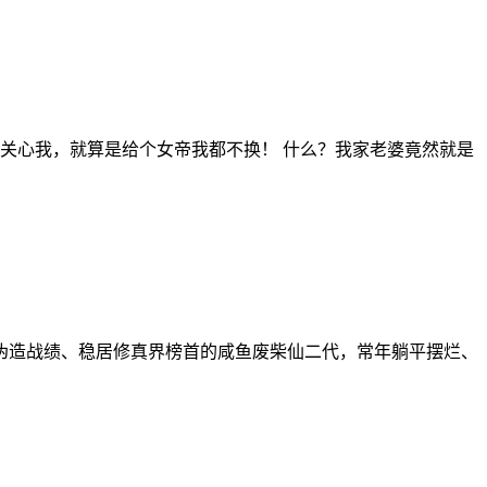
关心我，就算是给个女帝我都不换！ 什么？我家老婆竟然就是
伪造战绩、稳居修真界榜首的咸鱼废柴仙二代，常年躺平摆烂、