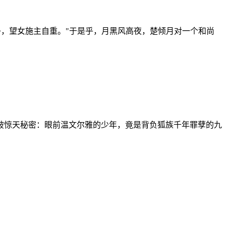
净，望女施主自重。"于是乎，月黑风高夜，楚倾月对一个和尚
破惊天秘密：眼前温文尔雅的少年，竟是背负狐族千年罪孽的九