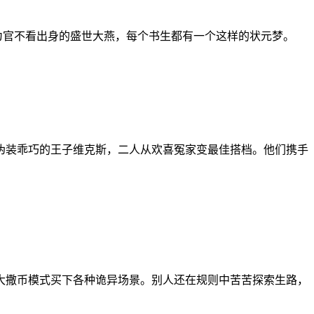
为官不看出身的盛世大燕，每个书生都有一个这样的状元梦。
伪装乖巧的王子维克斯，二人从欢喜冤家变最佳搭档。他们携手
大撒币模式买下各种诡异场景。别人还在规则中苦苦探索生路，