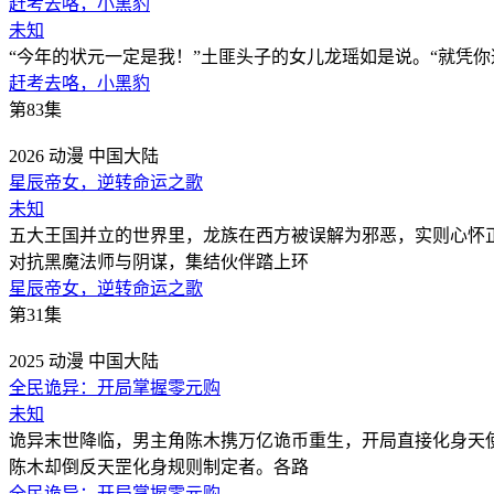
赶考去咯，小黑豹
未知
“今年的状元一定是我！”土匪头子的女儿龙瑶如是说。“就凭
赶考去咯，小黑豹
第83集
2026
动漫
中国大陆
星辰帝女，逆转命运之歌
未知
五大王国并立的世界里，龙族在西方被误解为邪恶，实则心怀
对抗黑魔法师与阴谋，集结伙伴踏上环
星辰帝女，逆转命运之歌
第31集
2025
动漫
中国大陆
全民诡异：开局掌握零元购
未知
诡异末世降临，男主角陈木携万亿诡币重生，开局直接化身天
陈木却倒反天罡化身规则制定者。各路
全民诡异：开局掌握零元购