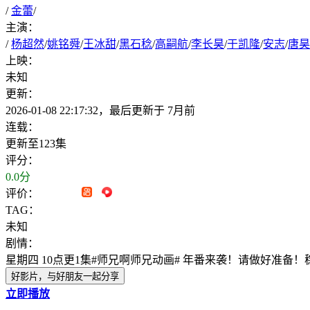
/
金蕾
/
主演：
/
杨超然
/
姚铭舜
/
王冰甜
/
黑石稔
/
高嗣航
/
李长昊
/
于凯隆
/
安志
/
唐昊
上映：
未知
更新：
2026-01-08 22:17:32，最后更新于 7月前
连载：
更新至123集
评分：
0.0分
评价：
TAG：
未知
剧情：
星期四 10点更1集#师兄啊师兄动画# 年番来袭！请做好准备
好影片，与好朋友一起分享
立即播放