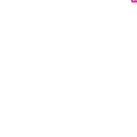
最
最
最
最