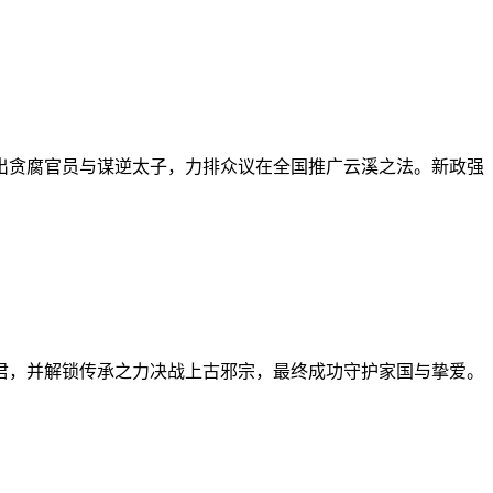
出贪腐官员与谋逆太子，力排众议在全国推广云溪之法。新政强
君，并解锁传承之力决战上古邪宗，最终成功守护家国与挚爱。