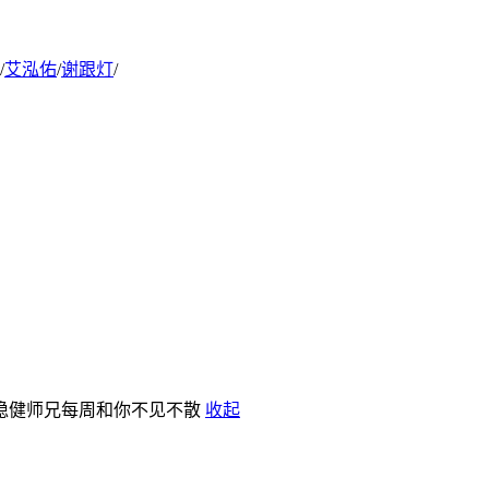
/
艾泓佑
/
谢跟灯
/
！稳健师兄每周和你不见不散
收起