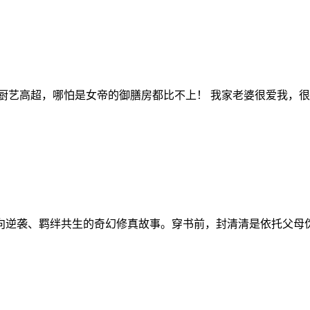
厨艺高超，哪怕是女帝的御膳房都比不上！ 我家老婆很爱我，很
向逆袭、羁绊共生的奇幻修真故事。穿书前，封清清是依托父母