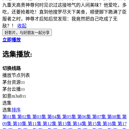
九重天高贵神尊何时见识过这接地气的人间美味？他爱吃，多
吃，还要抢着吃！直到他搜罗尽天下美食，顺便脚下跪满了臣
服者之时，神尊才后知后觉发现：我竟然把自己吃成了无
敌？！
收起
好影片，与好朋友一起分享
立即播放
选集播放:
切换线路
播放节点列表
茅台资源
33
茅台云播
33
如意m3u8
33
选集
选集
排序
第01集
第02集
第03集
第04集
第05集
第06集
第07集
第08集
第
09集
第10集
第11集
第12集
第13集
第14集
第15集
第16集
第17