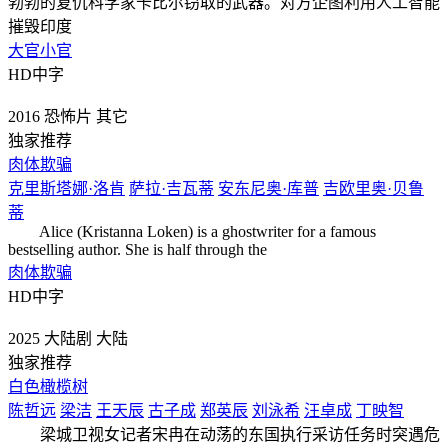
勃勃的复仇科学家卡比尔窃取的武器。对方企图利用人工智能
摧毁印度
大官小官
HD中字
2016
恐怖片
其它
独家推荐
肉体欺骗
克里斯塔娜·洛肯
萨拉·吉瓦蒂
安东尼奥·库普
吉欧里奥·贝鲁
蒂
Alice (Kristanna Loken) is a ghostwriter for a famous
bestselling author. She is half through the
肉体欺骗
HD中字
2025
大陆剧
大陆
独家推荐
白色橄榄树
陈哲远
梁洁
王天辰
古子成
郑英辰
刘泳希
汪卓成
丁映智
梁城卫视女记者宋冉在动荡的东国执行采访任务时突遇危