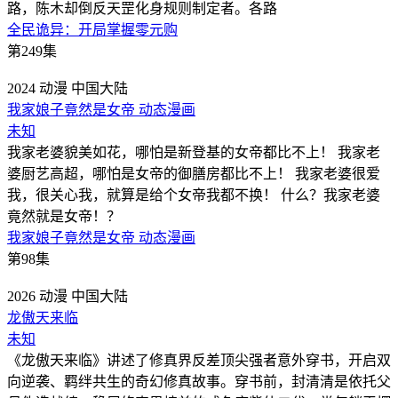
路，陈木却倒反天罡化身规则制定者。各路
全民诡异：开局掌握零元购
第249集
2024
动漫
中国大陆
我家娘子竟然是女帝 动态漫画
未知
我家老婆貌美如花，哪怕是新登基的女帝都比不上！ 我家老
婆厨艺高超，哪怕是女帝的御膳房都比不上！ 我家老婆很爱
我，很关心我，就算是给个女帝我都不换！ 什么？我家老婆
竟然就是女帝！？
我家娘子竟然是女帝 动态漫画
第98集
2026
动漫
中国大陆
龙傲天来临
未知
《龙傲天来临》讲述了修真界反差顶尖强者意外穿书，开启双
向逆袭、羁绊共生的奇幻修真故事。穿书前，封清清是依托父