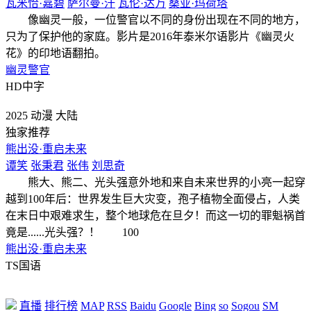
瓦米恰·嘉碧
萨尔曼·汗
瓦伦·达万
桑亚·玛荷塔
像幽灵一般，一位警官以不同的身份出现在不同的地方，
只为了保护他的家庭。影片是2016年泰米尔语影片《幽灵火
花》的印地语翻拍。
幽灵警官
HD中字
2025
动漫
大陆
独家推荐
熊出没·重启未来
谭笑
张秉君
张伟
刘思奇
熊大、熊二、光头强意外地和来自未来世界的小亮一起穿
越到100年后：世界发生巨大灾变，孢子植物全面侵占，人类
在末日中艰难求生，整个地球危在旦夕！而这一切的罪魁祸首
竟是......光头强？！ 100
熊出没·重启未来
TS国语
直播
排行榜
MAP
RSS
Baidu
Google
Bing
so
Sogou
SM