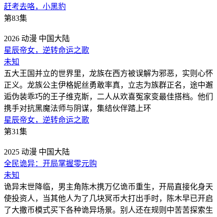
赶考去咯，小黑豹
第83集
2026
动漫
中国大陆
星辰帝女，逆转命运之歌
未知
五大王国并立的世界里，龙族在西方被误解为邪恶，实则心怀
正义。龙族公主伊格妮丝勇敢率真，立志为族群正名，途中邂
逅伪装乖巧的王子维克斯，二人从欢喜冤家变最佳搭档。他们
携手对抗黑魔法师与阴谋，集结伙伴踏上环
星辰帝女，逆转命运之歌
第31集
2025
动漫
中国大陆
全民诡异：开局掌握零元购
未知
诡异末世降临，男主角陈木携万亿诡币重生，开局直接化身天
使投资人，当其他人为了几块冥币大打出手时，陈木早已开启
了大撒币模式买下各种诡异场景。别人还在规则中苦苦探索生