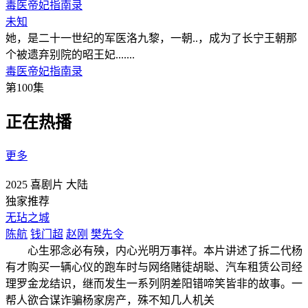
毒医帝妃指南录
未知
她，是二十一世纪的军医洛九黎，一朝..，成为了长宁王朝那
个被遗弃别院的昭王妃.......
毒医帝妃指南录
第100集
正在热播
更多
2025
喜剧片
大陆
独家推荐
无玷之城
陈航
钱门超
赵刚
樊先令
心生邪念必有殃，内心光明万事祥。本片讲述了拆二代杨
有才购买一辆心仪的跑车时与网络赌徒胡聪、汽车租赁公司经
理罗金龙结识，继而发生一系列阴差阳错啼笑皆非的故事。一
帮人欲合谋诈骗杨家房产，殊不知几人机关