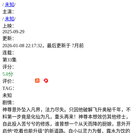
/
未知
/
主演：
/
未知
/
上映：
2025-09-29
更新：
2026-01-08 22:17:32，最后更新于 7月前
连载：
第33集
评分：
5.0分
评价：
TAG：
未知
剧情：
神尊意外坠入凡界，法力尽失。只因他破解飞升奥秘千年，不
料第一步竟是化仙为凡，重头再来！神尊本想效仿其他修士，
自此投入苦兮兮的修炼，谁曾想一个从天而降的厨娘，意外开
启他“吃着也能升级”的新道路。自小以灵力为餐，露水为饮的