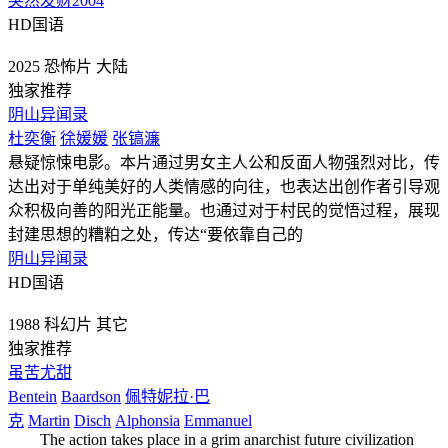
突然发财2004
HD国语
2025
恐怖片
大陆
独家推荐
阴山异闻录
杜奕衡
徐媛媛
张镐濂
悬疑惊悚电影。本片通过男女主人公和反面人物强烈对比，传
达出对于单纯美好的人类情感的向往，也表达出创作者引导观
众积极向善的阳光正能量。也通过对于村民的觉悟过程，展现
封建思想的糟粕之处，传达“要依靠自己的
阴山异闻录
HD国语
1988
科幻片
其它
独家推荐
虽苦尤甜
Bentein
Baardson
佩特妮拉·巴
克
Martin
Disch
Alphonsia
Emmanuel
The action takes place in a grim anarchist future civilization