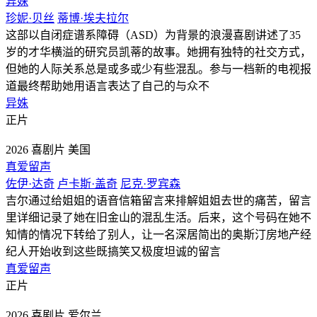
异姝
珍妮·贝丝
蒂博·埃夫拉尔
这部以自闭症谱系障碍（ASD）为背景的浪漫喜剧讲述了35
岁的才华横溢的研究员凯蒂的故事。她拥有独特的社交方式，
但她的人际关系总是或多或少有些混乱。参与一档新的电视报
道最终帮助她用语言表达了自己的与众不
异姝
正片
2026
喜剧片
美国
真爱留声
佐伊·达奇
卢卡斯·盖奇
尼克·罗宾森
吉尔通过给姐姐的语音信箱留言来排解姐姐去世的痛苦，留言
里详细记录了她在旧金山的混乱生活。后来，这个号码在她不
知情的情况下转给了别人，让一名深居简出的奥斯汀房地产经
纪人开始收到这些既搞笑又极度坦诚的留言
真爱留声
正片
2026
喜剧片
爱尔兰