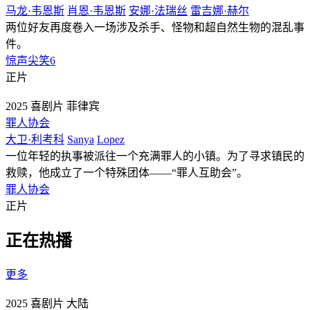
马龙·韦恩斯
肖恩·韦恩斯
安娜·法瑞丝
雷吉娜·赫尔
两位好友再度卷入一场涉及杀手、怪物和超自然生物的混乱事
件。
惊声尖笑6
正片
2025
喜剧片
菲律宾
罪人协会
大卫·利考科
Sanya
Lopez
一位年轻的执事被派往一个充满罪人的小镇。为了寻求镇民的
救赎，他成立了一个特殊团体——“罪人互助会”。
罪人协会
正片
正在热播
更多
2025
喜剧片
大陆