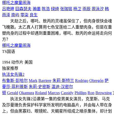
哪吒之魔童闹海
吕艳婷
囧森瑟夫
瀚墨
陈浩
绿绮
张珈铭
杨卫
雨辰
周泳汐
韩
雨泽
南屿
零柒
良生
天劫之后，哪吒、敖丙的灵魂虽保住了，但肉身很快会魂
飞魄散。太乙真人打算用七色宝莲给二人重塑肉身。但是在重
塑肉身的过程中却遇到重重困难，哪吒、敖丙的命运将走向何
方？
哪吒之魔童闹海
TS国语
1994
动作片
美国
独家推荐
执法女先锋2
布鲁斯·彭哈尔
Mark
Barriere
朱莉·斯特兰
Rodrigo
Obregón
萨
曼莎·菲利普斯
朱莉·史密斯
温迪·汉密尔
顿
Gerald
Okamura
Roland
Marcus
Cassidy
Phillips
Ron
Browning
执法女先锋2沿袭第一集的俊男美女演员，克里斯、马克
及莎曼珊负责保护科学家所发明的电脑晶片，并由每人带在身
上，但由黑寡妇、眼镜蛇、天蝎星所组成之暗杀集体，却计划