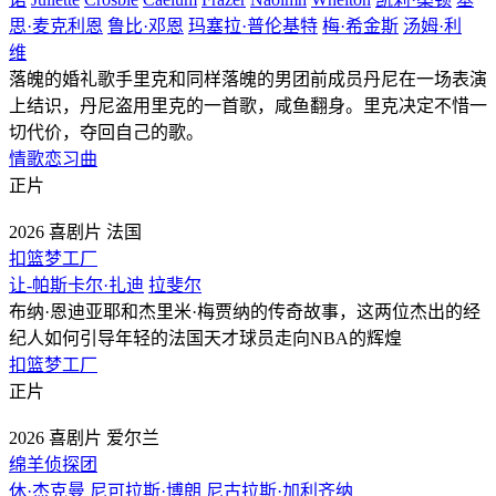
思·麦克利恩
鲁比·邓恩
玛塞拉·普伦基特
梅·希金斯
汤姆·利
维
落魄的婚礼歌手里克和同样落魄的男团前成员丹尼在一场表演
上结识，丹尼盗用里克的一首歌，咸鱼翻身。里克决定不惜一
切代价，夺回自己的歌。
情歌恋习曲
正片
2026
喜剧片
法国
扣篮梦工厂
让-帕斯卡尔·扎迪
拉斐尔
布纳·恩迪亚耶和杰里米·梅贾纳的传奇故事，这两位杰出的经
纪人如何引导年轻的法国天才球员走向NBA的辉煌
扣篮梦工厂
正片
2026
喜剧片
爱尔兰
绵羊侦探团
休·杰克曼
尼可拉斯·博朗
尼古拉斯·加利齐纳