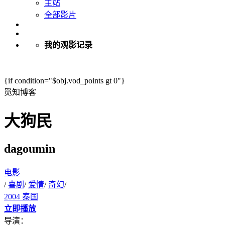
主站
全部影片
我的观影记录
{if condition="$obj.vod_points gt 0"}
觅知博客
大狗民
dagoumin
电影
/
喜剧
/
爱情
/
奇幻
/
2004
泰国
立即播放
导演：