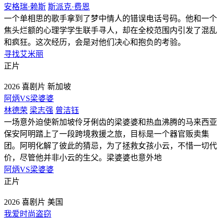
安格瑞·赖斯
斯派克·费恩
一个单相思的歌手拿到了梦中情人的错误电话号码。他和一个
焦头烂额的心理学学生联手寻人，却在全校范围内引发了混乱
和疯狂。这次经历，会是对他们决心和抱负的考验。
寻找艾米丽
正片
2026
喜剧片
新加坡
阿炳VS梁婆婆
林德荣
梁志强
曾洁钰
一场意外迫使新加坡伶牙俐齿的梁婆婆和热血沸腾的马来西亚
保安阿明踏上了一段跨境救援之旅，目标是一个器官贩卖集
团。阿明化解了彼此的猜忌，为了拯救女孩小云，不惜一切代
价，尽管他并非小云的生父。梁婆婆也意外地
阿炳VS梁婆婆
正片
2026
喜剧片
美国
我爱时尚盗窃