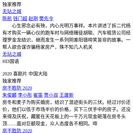
独家推荐
无玷之城
陈航
钱门超
赵刚
樊先令
心生邪念必有殃，内心光明万事祥。本片讲述了拆二代杨
有才购买一辆心仪的跑车时与网络赌徒胡聪、汽车租赁公司经
理罗金龙结识，继而发生一系列阴差阳错啼笑皆非的故事。一
帮人欲合谋诈骗杨家房产，殊不知几人机关
无玷之城
HD国语
2020
喜剧片
中国大陆
独家推荐
房不胜防 2020
朱俊麟
李小彤
崔笛
贾小双
王建新
房冬和麦子为购买婚房，结识了混迹街头的三伏。经过讨价还
价，他们以低于市场半价的价格，买下三伏手中的房子。还没
来得及庆祝，藏匿在天花板上的一千万元现金砸落在房冬头
顶……面对巨额现金，众人态度各不相同。啼
房不胜防 2020