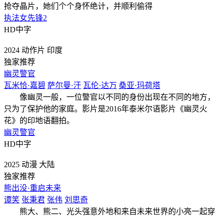
抢夺晶片，她们个个身怀绝计，并顺利偷得
执法女先锋2
HD中字
2024
动作片
印度
独家推荐
幽灵警官
瓦米恰·嘉碧
萨尔曼·汗
瓦伦·达万
桑亚·玛荷塔
像幽灵一般，一位警官以不同的身份出现在不同的地方，
只为了保护他的家庭。影片是2016年泰米尔语影片《幽灵火
花》的印地语翻拍。
幽灵警官
HD中字
2025
动漫
大陆
独家推荐
熊出没·重启未来
谭笑
张秉君
张伟
刘思奇
熊大、熊二、光头强意外地和来自未来世界的小亮一起穿