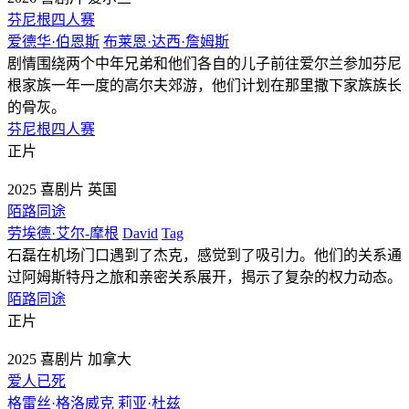
芬尼根四人赛
爱德华·伯恩斯
布莱恩·达西·詹姆斯
剧情围绕两个中年兄弟和他们各自的儿子前往爱尔兰参加芬尼
根家族一年一度的高尔夫郊游，他们计划在那里撒下家族族长
的骨灰。
芬尼根四人赛
正片
2025
喜剧片
英国
陌路同途
劳埃德·艾尔-摩根
David
Tag
石磊在机场门口遇到了杰克，感觉到了吸引力。他们的关系通
过阿姆斯特丹之旅和亲密关系展开，揭示了复杂的权力动态。
陌路同途
正片
2025
喜剧片
加拿大
爱人已死
格雷丝·格洛威克
莉亚·杜兹