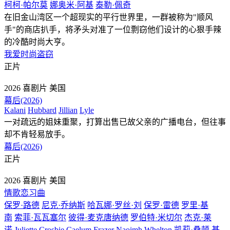
柯柯·帕尔莫
娜奥米·阿基
泰勒·佩奇
在旧金山湾区一个超现实的平行世界里，一群被称为"顺风
手"的商店扒手，将矛头对准了一位剽窃他们设计的心狠手辣
的冷酷时尚大亨。
我爱时尚盗窃
正片
2026
喜剧片
美国
幕后(2026)
Kalani
Hubbard
Jillian
Lyle
一对疏远的姐妹重聚，打算出售已故父亲的广播电台，但往事
却不肯轻易放手。
幕后(2026)
正片
2026
喜剧片
美国
情歌恋习曲
保罗·路德
尼克·乔纳斯
哈瓦娜·罗丝·刘
保罗·雷德
罗里·基
南
索菲·瓦瓦塞尔
彼得·麦克唐纳德
罗伯特·米切尔
杰克·莱
诺
Juliette
Crosbie
Caelum
Frazer
Naoimh
Whelton
凯莉·桑顿
基