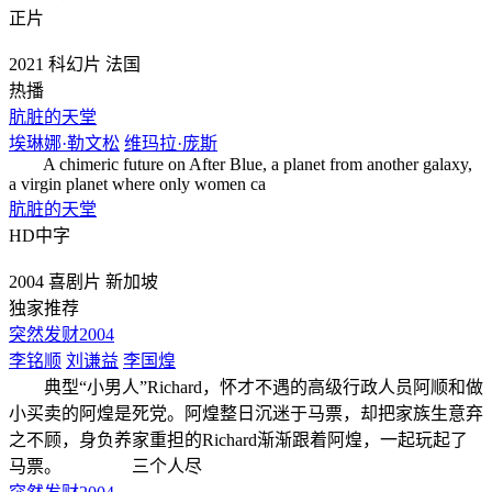
正片
2021
科幻片
法国
热播
肮脏的天堂
埃琳娜·勒文松
维玛拉·庞斯
A chimeric future on After Blue, a planet from another galaxy,
a virgin planet where only women ca
肮脏的天堂
HD中字
2004
喜剧片
新加坡
独家推荐
突然发财2004
李铭顺
刘谦益
李国煌
典型“小男人”Richard，怀才不遇的高级行政人员阿顺和做
小买卖的阿煌是死党。阿煌整日沉迷于马票，却把家族生意弃
之不顾，身负养家重担的Richard渐渐跟着阿煌，一起玩起了
马票。 三个人尽