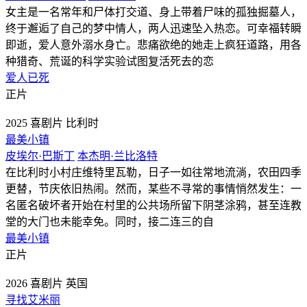
女主是一名常年和尸体打交道、身上带着尸味的孤独掘墓人，
终于邂逅了自己的梦中情人，两人迅速坠入热恋。可幸福转瞬
即逝，爱人意外溺水身亡。悲痛欲绝的她走上疯狂道路，用各
种猎奇、荒诞的科学实验试图复活死去的恋
爱人已死
正片
2025
喜剧片
比利时
最美小镇
皮埃尔·巴斯丁
本杰明·兰比洛特
在比利时小村庄维特里瓦勒，日子一如往常地流淌，农田四季
更替，节庆依旧热闹。然而，某些不寻常的事情悄然发生：一
名匿名破坏者开始在村里的公共场所留下阴茎涂鸦，甚至连教
堂的大门也未能幸免。同时，接二连三的自
最美小镇
正片
2026
喜剧片
英国
寻找艾米丽