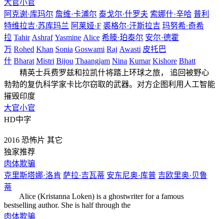
大官小官
阿克谢·库玛尔
詹维·卡浦尔
泰戈尔·什罗夫
索娜什·辛哈
普利
特维拉吉·苏库玛兰
阿莱娅·F
裘格尔·汗斯拉吉
玛努希·奇希
拉
Tahir
Ashraf
Yasmine
Alice
希滕·珀泰尔
安尔·德霍
万
Rohed
Khan
Sonia
Goswami
Raj
Awasti
皮托巴
什
Bharat
Mistri
Bijou
Thaangjam
Nina
Kumar
Kishore
Bhatt
精英士兵费罗兹和拉凯什将踏上环球之旅， 追回被野心
勃勃的复仇科学家卡比尔窃取的武器。对方企图利用人工智能
摧毁印度
大官小官
HD中字
2016
恐怖片
其它
独家推荐
肉体欺骗
克里斯塔娜·洛肯
萨拉·吉瓦蒂
安东尼奥·库普
吉欧里奥·贝鲁
蒂
Alice (Kristanna Loken) is a ghostwriter for a famous
bestselling author. She is half through the
肉体欺骗