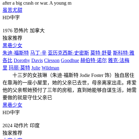
after a big crash or war. A young m
虽苦尤甜
HD中字
1976
恐怖片
加拿大
独家推荐
黑巷少女
朱迪·福斯特
马丁·辛
亚历克西斯·史密斯
莫特·舒曼
斯科特·雅
各比
Dorothy
Davis
Clesson
Goodhue
赫伯特·诺尔
雅克·法梅
里
玛丽·莫特
Julie
Wildman
十三岁的女孩琳（朱迪·福斯特 Jodie Foster 饰）独自居住
在靠海的一座小屋里，她的父亲已去世，母亲离家出走。疼爱
他的父亲帮她预付了三年的房租，直到她能够自谋生活，她需
要做的就是守住父亲已
黑巷少女
HD中字
2024
动作片
印度
独家推荐