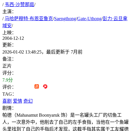
/
韦西·沙赞那庭
/
主演：
/
马哈萨穆特·布恩亚鲁克
/
Saengthong
/
Gate-Uthong
/
彭力·云旦拿
域安
/
上映：
2004-12-12
更新：
2026-01-02 13:48:25，最后更新于 7月前
备注：
正片
评分：
7.9分
评价：
TAG：
喜剧
爱情
奇幻
剧情：
帕德（Mahasamut Boonyaruk 饰）是一名罐头工厂的切鱼工
人，一次意外中，他削去了自己的左手食指，当他在一个鱼罐
头里找到了自己的手指后才发现，这截手指其实属于工友耀德