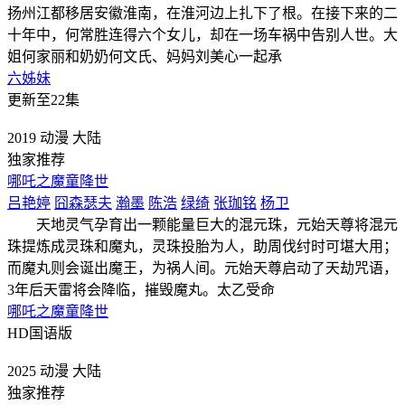
扬州江都移居安徽淮南，在淮河边上扎下了根。在接下来的二
十年中，何常胜连得六个女儿，却在一场车祸中告别人世。大
姐何家丽和奶奶何文氏、妈妈刘美心一起承
六姊妹
更新至22集
2019
动漫
大陆
独家推荐
哪吒之魔童降世
吕艳婷
囧森瑟夫
瀚墨
陈浩
绿绮
张珈铭
杨卫
天地灵气孕育出一颗能量巨大的混元珠，元始天尊将混元
珠提炼成灵珠和魔丸，灵珠投胎为人，助周伐纣时可堪大用；
而魔丸则会诞出魔王，为祸人间。元始天尊启动了天劫咒语，
3年后天雷将会降临，摧毁魔丸。太乙受命
哪吒之魔童降世
HD国语版
2025
动漫
大陆
独家推荐