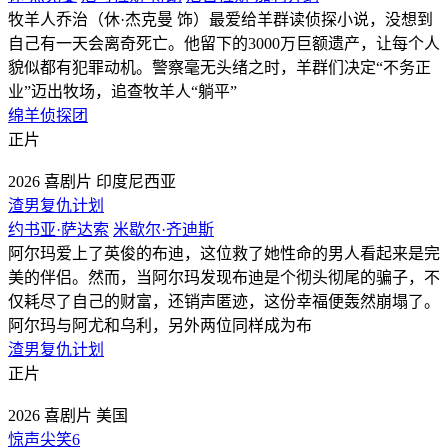
牧羊人乔治（休·杰克曼 饰）最爱给羊群读侦探小说，没想到
自己有一天会离奇死亡。他留下的3000万巨额遗产，让每个人
貌似都有犯罪动机。警察毫无头绪之时，羊群们决定“不务正
业”迈出牧场，追查牧羊人“躺平”
绵羊侦探团
正片
2026
喜剧片
印度尼西亚
渣男复仇计划
约书亚·萨达索
米歇尔·齐迪斯
阿尔玛爱上了英俊的布迪，这位救了她性命的男人看起来是完
美的伴侣。然而，当阿尔玛发现布迪是个彻头彻尾的骗子，不
仅耗尽了自己的财富，还销声匿迹，这份幸福便轰然崩塌了。
阿尔玛与阿尤和乌利，另外两位同样成为布
渣男复仇计划
正片
2026
喜剧片
美国
惊声尖笑6