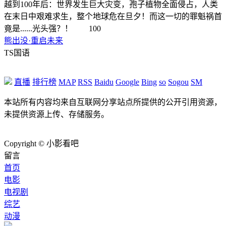
越到100年后：世界发生巨大灾变，孢子植物全面侵占，人类
在末日中艰难求生，整个地球危在旦夕！而这一切的罪魁祸首
竟是......光头强？！ 100
熊出没·重启未来
TS国语
直播
排行榜
MAP
RSS
Baidu
Google
Bing
so
Sogou
SM
本站所有内容均来自互联网分享站点所提供的公开引用资源，
未提供资源上传、存储服务。
Copyright © 小影看吧
留言
首页
电影
电视剧
综艺
动漫