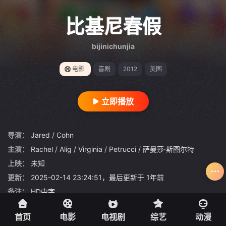
{if condition="$obj.vod_points
gt 0"}
比基尼春假
bijinichunjia
电影
喜剧
2012
美国
立即播放
导演：
Jared
/
Cohn
主演：
Rachel
/
Alig
/
Virginia
/
Petrucci
/
萨曼莎·斯图尔特
上映：
未知
更新：
2025-02-14 23:24:51，最后更新于 1年前
备注：
HD中字
评分：
0.0分
首页
电影
电视剧
综艺
动漫
评价：